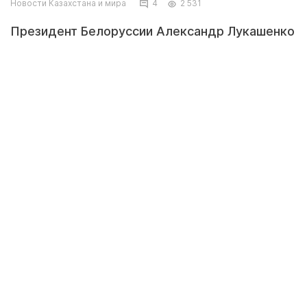
Новости Казахстана и мира
4
2 531
Президент Белоруссии Александр Лукашенко
должен быть лишен звания почетного
профессора Московского государственного
университета (МГУ) имени М.В. Ломоносова.
Об этом говорится в обращении студентов,
выпускников и ряда преподавателей вуза,
которое было опубликовано на сайте
Межрегионального профсоюза работников
высшей школы «Университетская
солидарность».