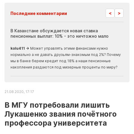
<
>
Последние комментарии
ия
В Казахстане обсуждается новая ставка
Иноп
пенсионных выплат: 10% - это ничтожно мало
журн
скры
kolu411 →
Может управлять этими финансами нужно
Apma
нормально а не давать друзьям-знакомым под 2%? Почему
прогн
мы в банке берем кредит под 18% а наши пенсионные
накопления раздаются под мизерные проценты по миру?
21.08.2020, 17:17
В МГУ потребовали лишить
Лукашенко звания почётного
профессора университета