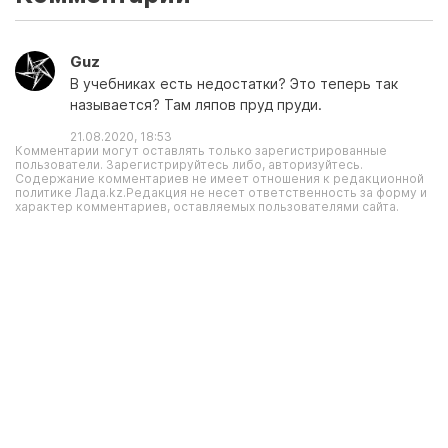
Guz
В учебниках есть недостатки? Это теперь так
называется? Там ляпов пруд пруди.
21.08.2020, 18:53
Комментарии могут оставлять только зарегистрированные
пользователи. Зарегистрируйтесь либо, авторизуйтесь.
Содержание комментариев не имеет отношения к редакционной
политике Лада.kz.Редакция не несет ответственность за форму и
характер комментариев, оставляемых пользователями сайта.