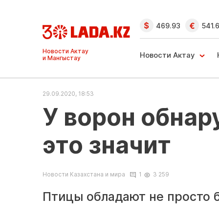
469.93
541.
Ақтау және
Манғыстау
Новости Актау
жаңалықтары
29.09.2020, 18:53
У ворон обнар
это значит
Новости Казахстана и мира
1
3 259
Птицы обладают не просто 