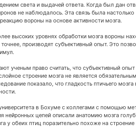
дением света и выдачей ответа. Когда был дан отв
йронов не наблюдалось. Эта связь была настолько
реакцию вороны на основе активности мозга.
олее высоких уровнях обработки мозга вороны на
 точнее, производят субъективный опыт. Это позв
имул.
ают ученым право считать, что субъективный опыт
слойное строение мозга не является обязательны
едование показало, что гладкость птичьего мозга
ности.
университета в Бохуме с коллегами с помощью ме
я нейронных цепей описали анатомию мозга голуб
га у обеих птиц поразительно похоже на строение