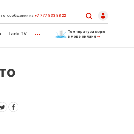
ото, сообщения на
+7 777 833 88 22
...
Температура воды
а
Lada TV
в море онлайн
то