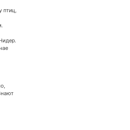
у птиц,
.
Нидер.
чае
о,
Знают