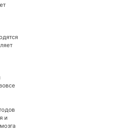
ет
ходятся
оляет
м
 вовсе
тодов
я и
 мозга