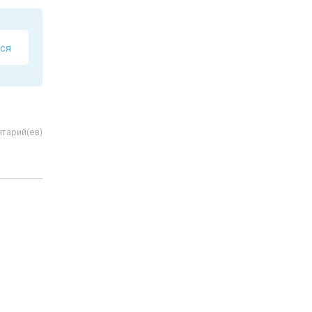
ся
нтарий(ев)