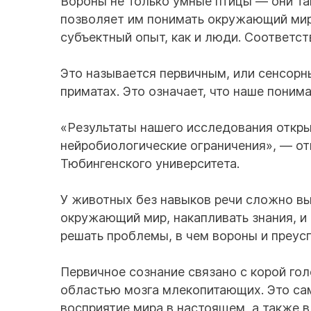
Вороны не только умные птицы — они т
позволяет им понимать окружающий мир
субъектный опыт, как и люди. Соответс
Это называется первичным, или сенсорн
приматах. Это означает, что наше понима
«Результаты нашего исследования откры
нейробиологические ограничения», — о
Тюбингенского университета.
У животных без навыков речи сложно вы
окружающий мир, накапливать знания, и 
решать проблемы, в чем вороны и преусп
Первичное сознание связано с корой го
областью мозга млекопитающих. Это сам
восприятие мира в настоящем, а также 