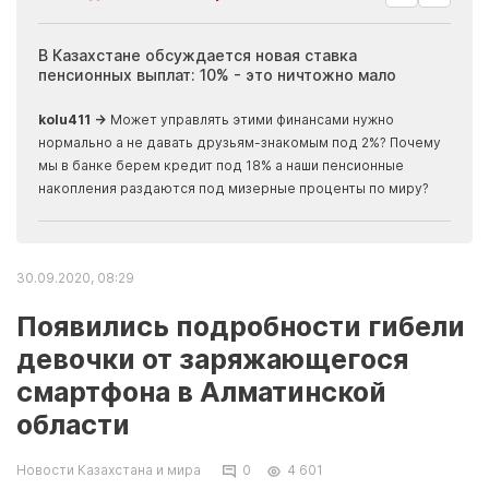
ия
В Казахстане обсуждается новая ставка
Иноп
пенсионных выплат: 10% - это ничтожно мало
журн
скры
kolu411 →
Может управлять этими финансами нужно
Apma
нормально а не давать друзьям-знакомым под 2%? Почему
прогн
мы в банке берем кредит под 18% а наши пенсионные
накопления раздаются под мизерные проценты по миру?
30.09.2020, 08:29
Появились подробности гибели
девочки от заряжающегося
смартфона в Алматинской
области
Новости Казахстана и мира
0
4 601