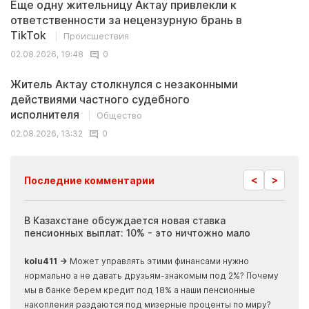
Еще одну жительницу Актау привлекли к
ответственности за нецензурную брань в
TikTok
Происшествия
02.08.2026, 19:48
0
Житель Актау столкнулся с незаконными
действиями частного судебного
исполнителя
Общество
02.08.2026, 13:32
0
<
>
Последние комментарии
ия
В Казахстане обсуждается новая ставка
Иноп
пенсионных выплат: 10% - это ничтожно мало
журн
скры
kolu411 →
Может управлять этими финансами нужно
Apma
нормально а не давать друзьям-знакомым под 2%? Почему
прогн
мы в банке берем кредит под 18% а наши пенсионные
накопления раздаются под мизерные проценты по миру?