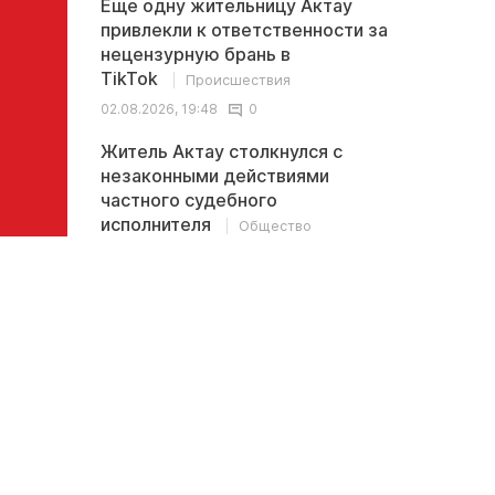
Еще одну жительницу Актау
привлекли к ответственности за
нецензурную брань в
TikTok
Происшествия
02.08.2026, 19:48
0
Житель Актау столкнулся с
незаконными действиями
частного судебного
исполнителя
Общество
02.08.2026, 13:32
0
Последние
<
>
комментарии
В Казахстане обсуждается новая
Иноплан
ставка пенсионных выплат: 10% - это
британс
ничтожно мало
древние
океаном
kolu411 →
Может управлять этими