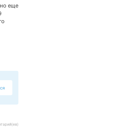
оно еще
9
го
ся
тарий(ев)