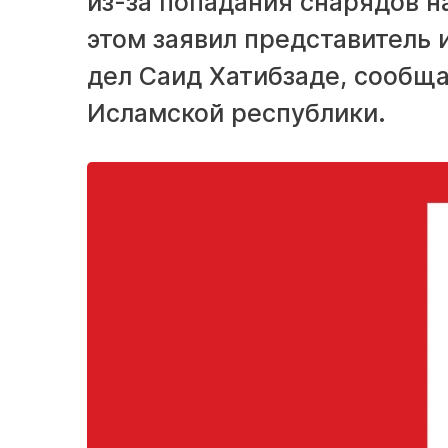
из-за попадания снарядов н
этом заявил представитель
дел Саид Хатибзаде, сообща
Исламской республики.