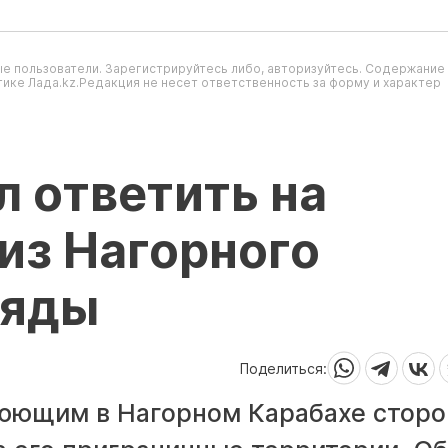
е пользователи. Зарегистрируйтесь либо, авторизуйтесь. Содержание
ике Лада.kz.Редакция не несет ответственность за форму и характер
 ответить на
из Нагорного
ряды
Поделиться:
оюющим в Нагорном Карабахе стор