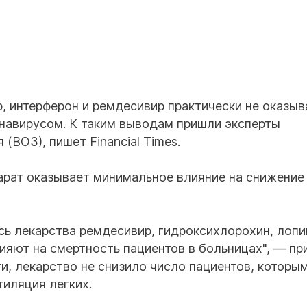
, интерферон и ремдесивир практически не оказы
онавирусом. К таким выводам пришли эксперты
(ВОЗ), пишет Financial Times.
арат оказывает минимальное влияние на снижение
сь лекарства ремдесивир, гидроксихлорохин, лопи
влияют на смертность пациентов в больницах", — п
ти, лекарство не снизило число пациентов, которы
тиляция легких.