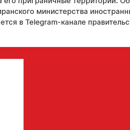
а его приграничные территории. Об
 иранского министерства иностран
ется в Telegram-канале правительс