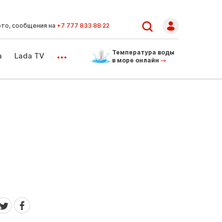
ото, сообщения на
+7 777 833 88 22
...
Температура воды
а
Lada TV
в море онлайн