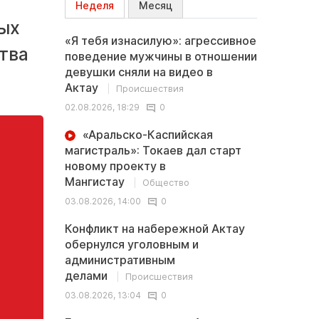
Неделя
Месяц
ных
«Я тебя изнасилую»: агрессивное
тва
поведение мужчины в отношении
девушки сняли на видео в
Актау
Происшествия
02.08.2026, 18:29
0
«Аральско-Каспийская
магистраль»: Токаев дал старт
новому проекту в
Мангистау
Общество
03.08.2026, 14:00
0
Конфликт на набережной Актау
обернулся уголовным и
административным
делами
Происшествия
03.08.2026, 13:04
0