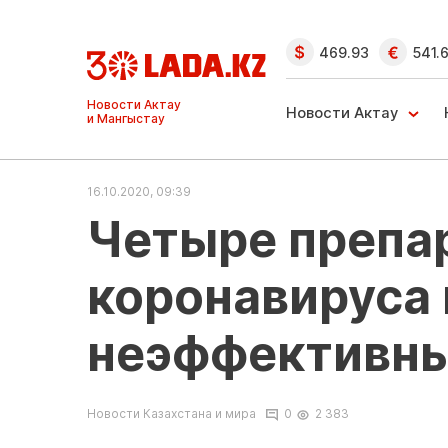
469.93
541.
Ақтау және
Манғыстау
Новости Актау
жаңалықтары
16.10.2020, 09:39
Четыре препа
коронавируса
неэффективны
Новости Казахстана и мира
0
2 383