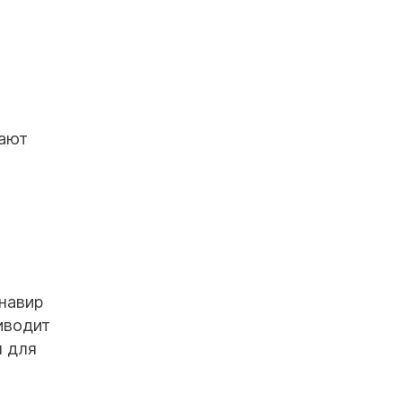
вают
навир
риводит
м для