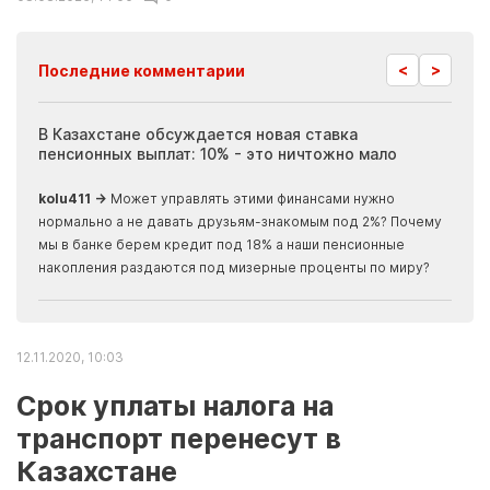
<
>
Последние комментарии
ия
В Казахстане обсуждается новая ставка
Иноп
пенсионных выплат: 10% - это ничтожно мало
журн
скры
kolu411 →
Может управлять этими финансами нужно
Apma
нормально а не давать друзьям-знакомым под 2%? Почему
прогн
мы в банке берем кредит под 18% а наши пенсионные
накопления раздаются под мизерные проценты по миру?
12.11.2020, 10:03
Cрок уплаты налога на
транспорт перенесут в
Казахстане