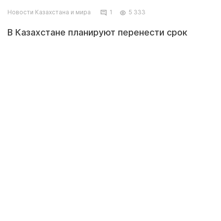
Новости Казахстана и мира
1
5 333
В Казахстане планируют перенести срок
уплаты налога на транспорт, передает
корреспондент Tengrinews.kz.