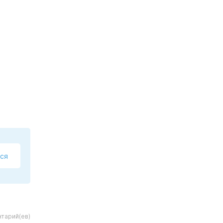
ся
тарий(ев)