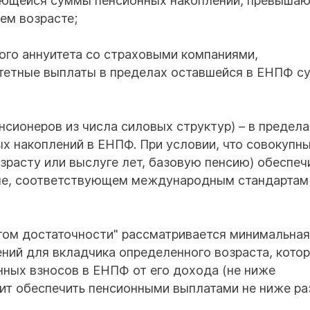
меющейся суммы пенсионных накоплений, превыша
ем возрасте;
ого аннуитета со страховыми компаниями,
тетные выплаты в пределах оставшейся в ЕНПФ с
сионеров из числа силовых структур) – в предела
х накоплений в ЕНПФ. При условии, что совокупн
зрасту или выслуге лет, базовую пенсию) обеспеч
не, соответствующем международным стандартам
огом достаточности" рассматривается минимальная
ий для вкладчика определенного возраста, котор
ных взносов в ЕНПФ от его дохода (не ниже
ит обеспечить пенсионными выплатами не ниже р