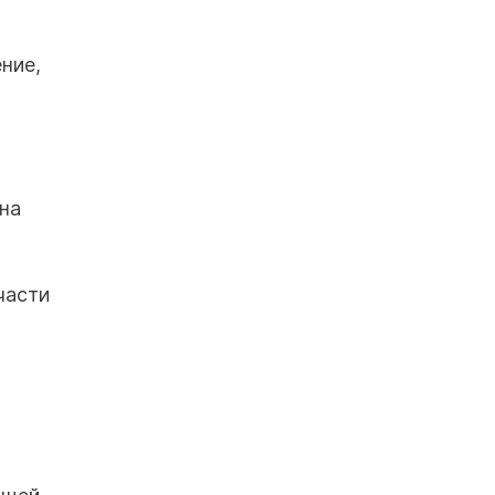
ние,
на
части