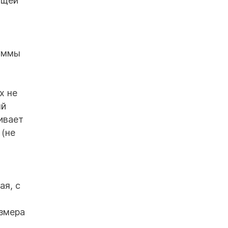
ющей
уммы
х не
ый
ивает
 (не
ая, с
азмера