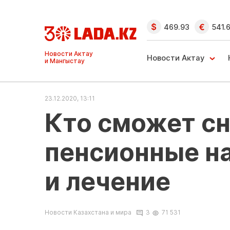
469.93
541.
Ақтау және
Манғыстау
Новости Актау
жаңалықтары
23.12.2020, 13:11
Кто сможет сн
пенсионные н
и лечение
Новости Казахстана и мира
3
71 531