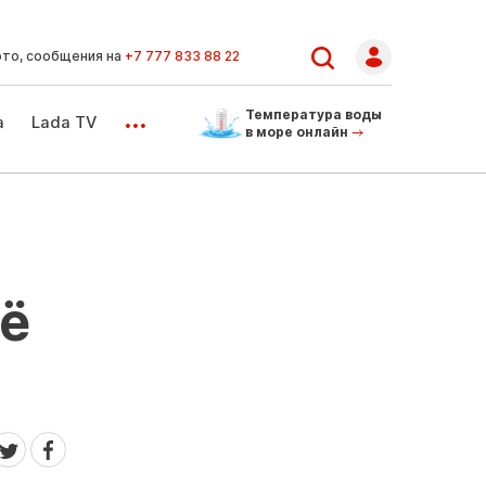
ото, сообщения на
+7 777 833 88 22
...
Температура воды
а
Lada TV
в море онлайн
ьё