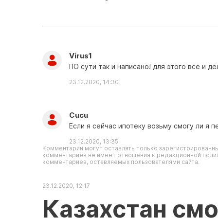
Virus1
ПО сути так и написано! для этого все и де
23.12.2020, 14:30
Cucu
Если я сейчас ипотеку возьму смогу ли я 
23.12.2020, 13:35
Комментарии могут оставлять только зарегистрированны
комментариев не имеет отношения к редакционной полит
комментариев, оставляемых пользователями сайта.
23.12.2020, 12:17
Казахстан см