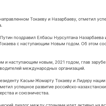
направленном Токаеву и Назарбаеву, отметил усп
.
Путин поздравил Елбасы Нурсултана Назарбаева 
Токаева с наступающим Новым годом. Об этом с
м и наступающим новым, 2021 годом, глав заруб
ководителей международных организаций.
резиденту Касым-Жомарту Токаеву и Лидеру нации
тметил успешное развитие российско-казахстански
ерства и союзничества.
ческий диалог между странами идет активно на в