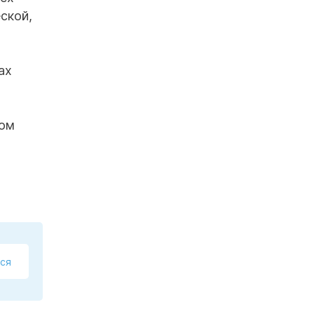
ской,
ах
ном
ся