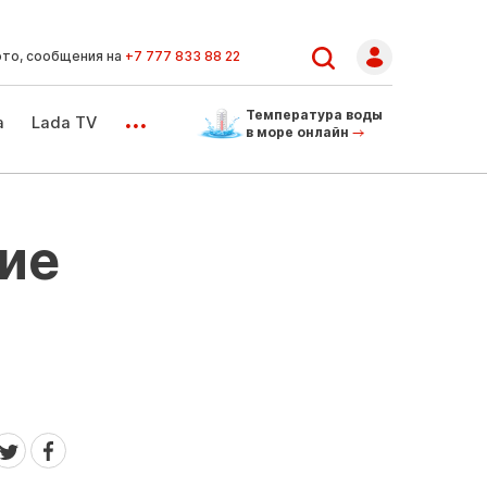
ото, сообщения на
+7 777 833 88 22
...
Температура воды
а
Lada TV
в море онлайн
ие