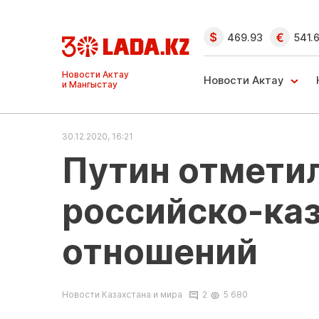
469.93
541.
Ақтау және
Манғыстау
Новости Актау
жаңалықтары
30.12.2020, 16:21
Путин отмети
российско-ка
отношений
Новости Казахстана и мира
2
5 680