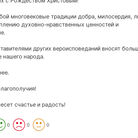
ых с Рождеством Христовым!
бой многовековые традиции добра, милосердия, л
еплению духовно-нравственных ценностей и
е.
ставителями других вероисповеданий вносят боль
е нашего народа.
ее.
благополучия!
есет счастье и радость!
0
0
0