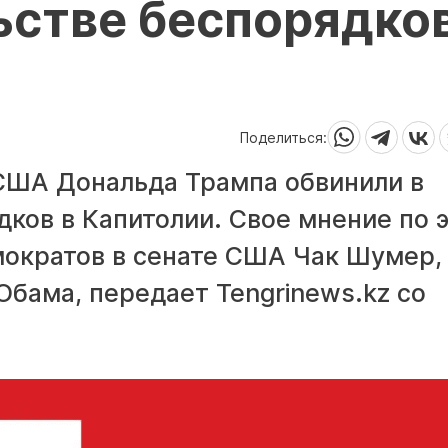
стве беспорядков
Поделиться:
США Дональда Трампа обвинили в
ков в Капитолии. Свое мнение по 
мократов в сенате США Чак Шумер,
Обама, передает Tengrinews.kz со