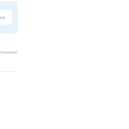
ся
тарий(ев)