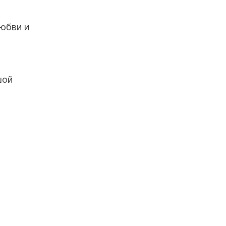
юбви и
шой