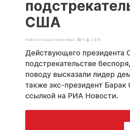
подстрекатель
США
Новости Казахстана и мира
5
2 618
Действующего президента 
подстрекательстве беспоряд
поводу высказали лидер де
также экс-президент Барак 
ссылкой на РИА Новости.