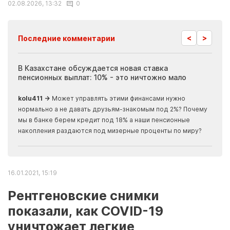
02.08.2026, 13:32
0
<
>
Последние комментарии
ия
В Казахстане обсуждается новая ставка
Иноп
пенсионных выплат: 10% - это ничтожно мало
журн
скры
kolu411 →
Может управлять этими финансами нужно
Apma
нормально а не давать друзьям-знакомым под 2%? Почему
прогн
мы в банке берем кредит под 18% а наши пенсионные
накопления раздаются под мизерные проценты по миру?
16.01.2021, 15:19
Рентгеновские снимки
показали, как COVID-19
уничтожает легкие