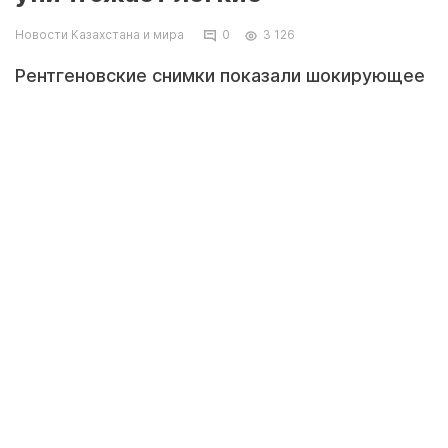
Новости Казахстана и мира
0
3 126
Рентгеновские снимки показали шокирующее
состояние легких после заражения COVID-19,
передает Tengrinews.kz со ссылкой на Daily
Mail.