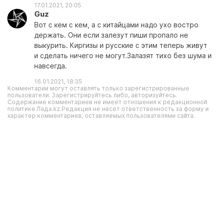
17.01.2021, 20:05
Guz
Вот с кем с кем, а с китайцами надо ухо востро
держать. Они если залезут пиши пропало не
выкурить. Киргизы и русские с этим теперь живут
и сделать ничего не могут.Залазят тихо без шума и
навсегда.
16.01.2021, 18:35
Комментарии могут оставлять только зарегистрированные
пользователи. Зарегистрируйтесь либо, авторизуйтесь.
Содержание комментариев не имеет отношения к редакционной
политике Лада.kz.Редакция не несет ответственность за форму и
характер комментариев, оставляемых пользователями сайта.