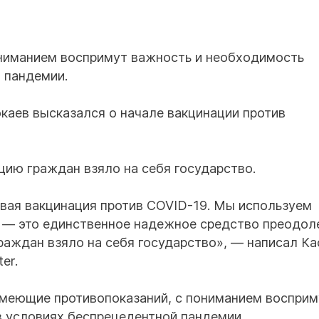
ониманием воспримут важность и необходимость
 пандемии.
каев высказался о начале вакцинации против
цию граждан взяло на себя государство.
овая вакцинация против COVID-19. Мы используем
а — это единственное надежное средство преодол
раждан взяло на себя государство», — написал К
er.
имеющие противопоказаний, с пониманием восприм
в условиях беспрецедентной пандемии.