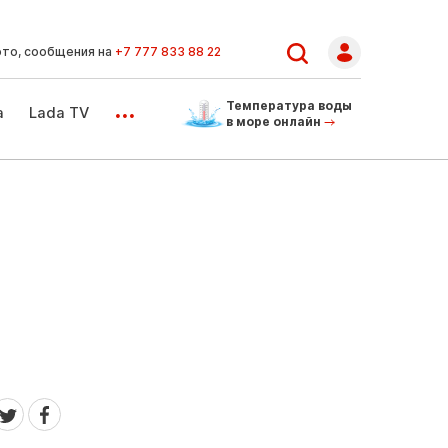
ото, сообщения на
+7 777 833 88 22
...
Температура воды
а
Lada TV
в море онлайн