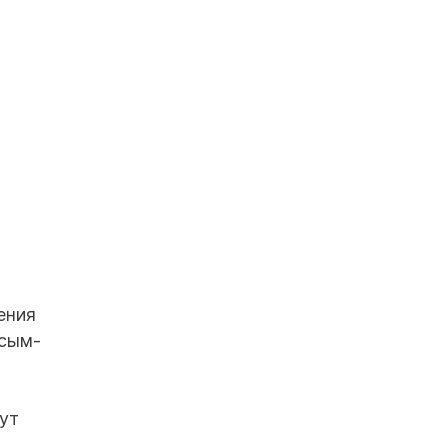
ения
асым-
ут