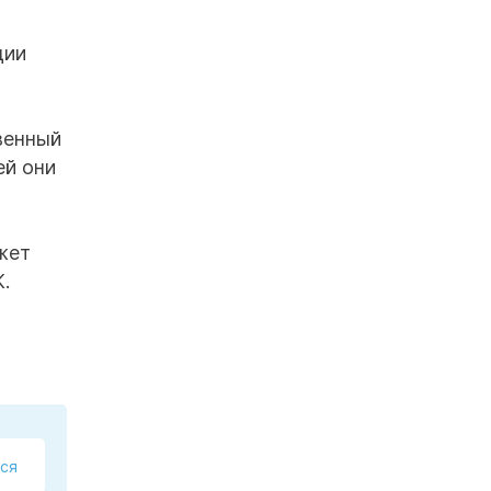
ции
венный
ей они
жет
.
ся