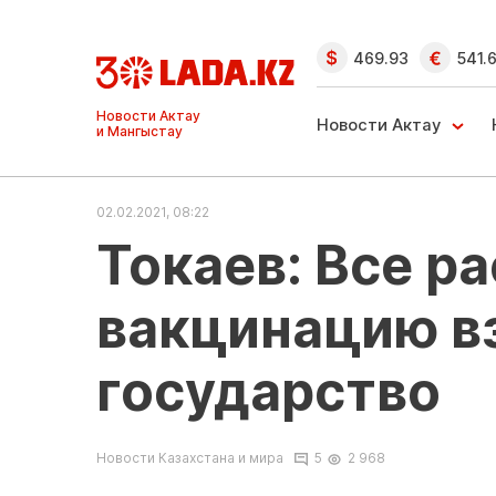
469.93
541.
Ақтау және
Манғыстау
Новости Актау
жаңалықтары
02.02.2021, 08:22
Токаев: Все р
вакцинацию вз
государство
Новости Казахстана и мира
5
2 968