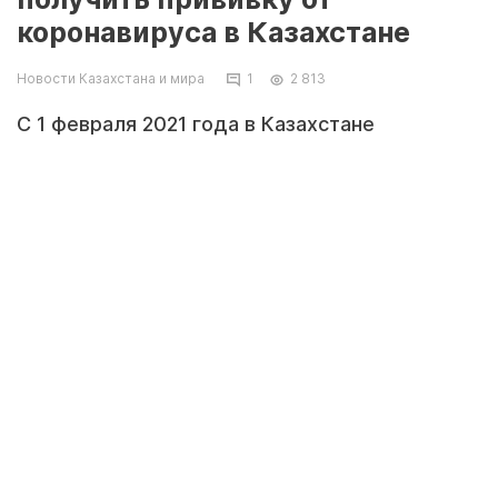
коронавируса в Казахстане
Новости Казахстана и мира
1
2 813
С 1 февраля 2021 года в Казахстане
стартовала массовая вакцинация от
коронавируса. В первую очередь прививки
получат те, кто находится в зоне риска. Но
уже сейчас казахстанцы, не входящие в
группу риска, тоже хотят привиться. Когда
они смогут это сделать, рассказал главный
санврач Казахстана Ерлан Киясов, передает
zakon.kz.