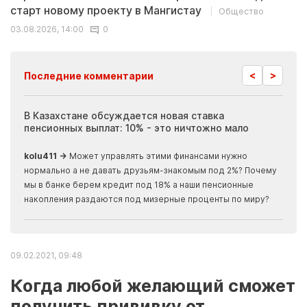
старт новому проекту в Мангистау
Общество
03.08.2026, 14:00
0
<
>
Последние комментарии
ия
В Казахстане обсуждается новая ставка
Иноп
пенсионных выплат: 10% - это ничтожно мало
журн
скры
kolu411 →
Может управлять этими финансами нужно
Apma
нормально а не давать друзьям-знакомым под 2%? Почему
прогн
мы в банке берем кредит под 18% а наши пенсионные
накопления раздаются под мизерные проценты по миру?
09.02.2021, 09:48
Когда любой желающий сможет
получить прививку от