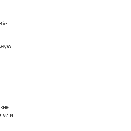
ебе
вную
о
акие
лей и