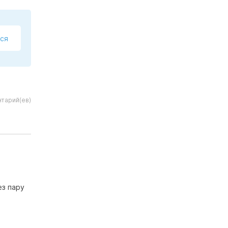
ся
тарий(ев)
ез пару