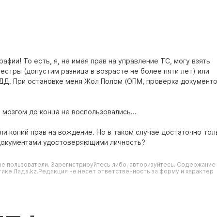
афии! То есть, я, не имея прав на управление ТС, могу взять
естры (допустим разница в возрасте не более пяти лет) или
ПДД. При остановке меня Жол Полом (ОПМ, проверка документов
 мозгом до конца не воспользовались...
или копий прав на вождение. Но в таком случае достаточно то
с документами удостоверяющими личность?
е пользователи. Зарегистрируйтесь либо, авторизуйтесь. Содержание
ике Лада.kz.Редакция не несет ответственность за форму и характер