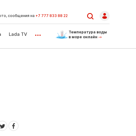
ото, сообщения на
+7 777 833 88 22
...
Температура воды
а
Lada TV
в море онлайн