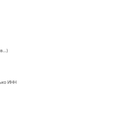
...)
лько ИНН