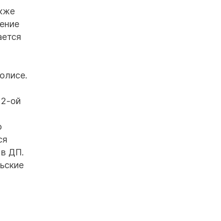
акже
ление
ается
олисе.
 2-ой
о
ся
в ДП.
ьские