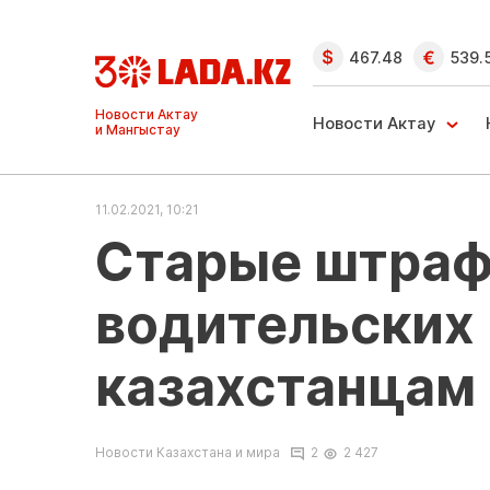
467.48
539.
Ақтау және
Манғыстау
Новости Актау
жаңалықтары
11.02.2021, 10:21
Старые штраф
водительских 
казахстанцам
Новости Казахстана и мира
2
2 427