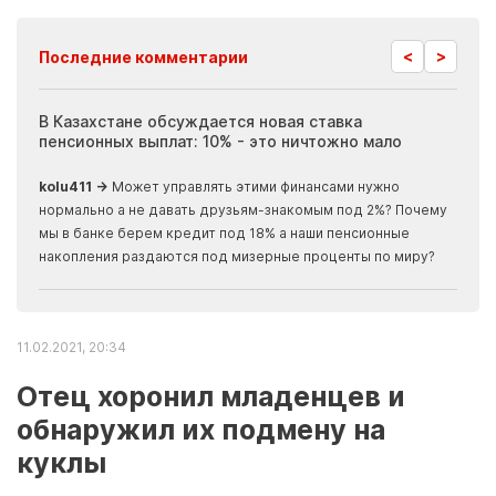
<
>
Последние комментарии
ия
В Казахстане обсуждается новая ставка
Иноп
пенсионных выплат: 10% - это ничтожно мало
журн
скры
kolu411 →
Может управлять этими финансами нужно
Apma
нормально а не давать друзьям-знакомым под 2%? Почему
прогн
мы в банке берем кредит под 18% а наши пенсионные
накопления раздаются под мизерные проценты по миру?
11.02.2021, 20:34
Отец хоронил младенцев и
обнаружил их подмену на
куклы