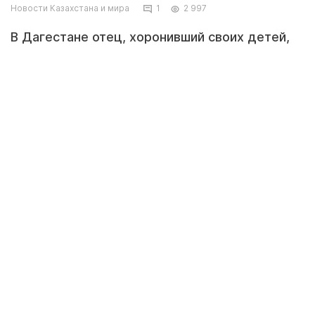
Новости Казахстана и мира
1
2 997
В Дагестане отец, хоронивший своих детей,
обнаружил на кладбище, что в погребальное
покрывало ему завернули игрушечные куклы.