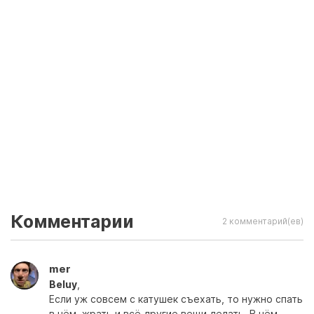
Комментарии
2 комментарий(ев)
mer
Beluy
,
Если уж совсем с катушек съехать, то нужно спать
в нём, жрать,и всё другие вещи делать. В нём