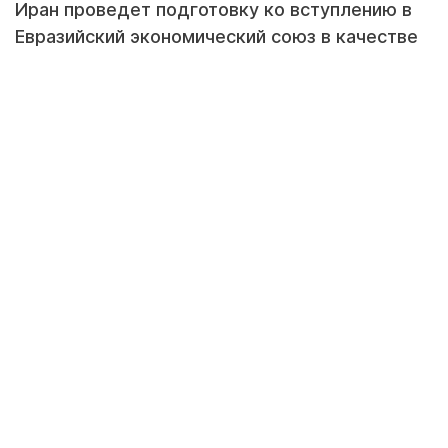
Иран проведет подготовку ко вступлению в
Евразийский экономический союз в качестве
постоянного члена, заявил председатель
иранского парламента Мохаммад Багер
Галибаф.