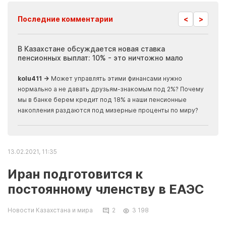
<
>
Последние комментарии
ия
В Казахстане обсуждается новая ставка
Иноп
пенсионных выплат: 10% - это ничтожно мало
журн
скры
kolu411 →
Может управлять этими финансами нужно
Apma
нормально а не давать друзьям-знакомым под 2%? Почему
прогн
мы в банке берем кредит под 18% а наши пенсионные
накопления раздаются под мизерные проценты по миру?
13.02.2021, 11:35
Иран подготовится к
постоянному членству в ЕАЭС
Новости Казахстана и мира
2
3 198