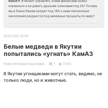
kolu411 →
Может управлять этими финансами нужно
Apma
нормально а не давать друзьям-знакомым под 2%? Почему
прогн
мы в банке берем кредит под 18% а наши пенсионные
накопления раздаются под мизерные проценты по миру?
18.02.2021, 19:39
Белые медведи в Якутии
попытались «угнать» КамАЗ
Новости Казахстана и мира
1
3 314
В Якутии угонщиками могут стать, видимо, не
только люди, но и животные.