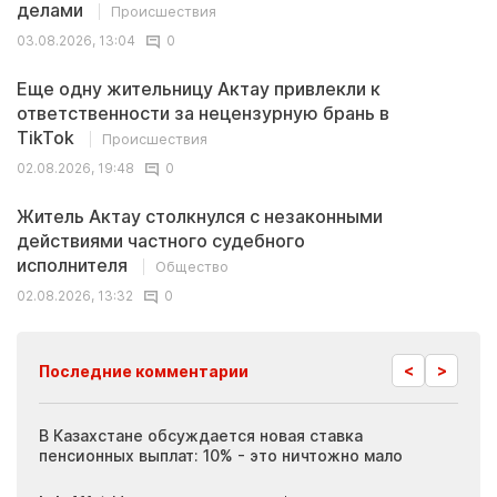
делами
Происшествия
03.08.2026, 13:04
0
Еще одну жительницу Актау привлекли к
ответственности за нецензурную брань в
TikTok
Происшествия
02.08.2026, 19:48
0
Житель Актау столкнулся с незаконными
действиями частного судебного
исполнителя
Общество
02.08.2026, 13:32
0
<
>
Последние комментарии
ия
В Казахстане обсуждается новая ставка
Иноп
пенсионных выплат: 10% - это ничтожно мало
журн
скры