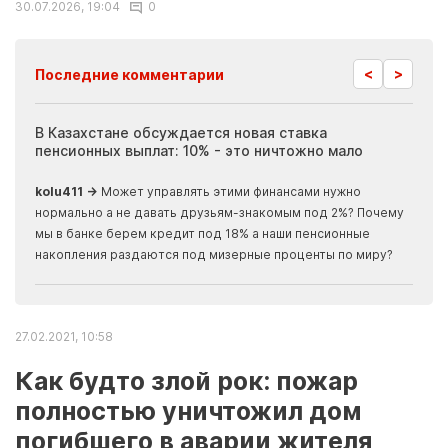
30.07.2026, 19:04
0
<
>
Последние комментарии
ия
В Казахстане обсуждается новая ставка
Иноп
пенсионных выплат: 10% - это ничтожно мало
журн
скры
kolu411 →
Может управлять этими финансами нужно
Apma
нормально а не давать друзьям-знакомым под 2%? Почему
прогн
мы в банке берем кредит под 18% а наши пенсионные
накопления раздаются под мизерные проценты по миру?
27.02.2021, 10:58
Как будто злой рок: пожар
полностью уничтожил дом
погибшего в аварии жителя