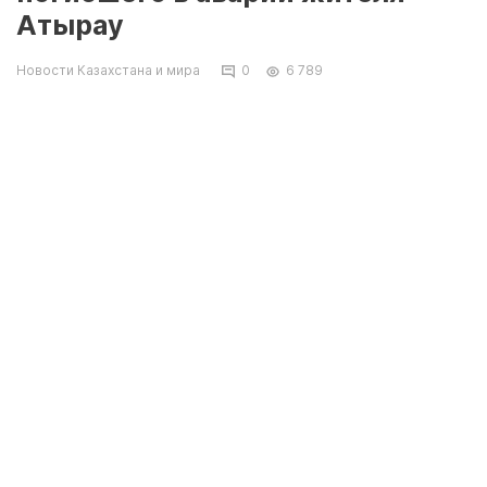
Атырау
Новости Казахстана и мира
0
6 789
Супруга погибшего вместе с семью детьми
временно живут у родственников, передает
корреспондент портала "Мой ГОРОД".
Как будто злой рок: пожар полностью
уничтожил дом погибшего в аварии жителя
Атырау Двухэтажный жилой коттедж сгорел
в Атырау (фото)
Арман Таскулов вместе с другом выехал из
Уральска в Атырау 22 февраля. Недалеко от
поселка Тайпак Акжайыкского района
произошло лобовое столкновение "Тойоты" и