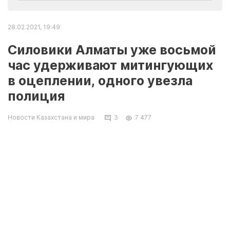
28.02.2021, 19:49
Силовики Алматы уже восьмой
час удерживают митингующих
в оцеплении, одного увезла
полиция
Новости Казахстана и мира
3
7 477
Алматы. 28 февраля. КазТАГ – Силовики
Алматы уже восьмой час удерживают
митингующих в оцеплении, одного увезла
полиция, сообщила супруга политика и
лидера Демократической партии Казахстана
Жанболата Мамая – журналист Инга Иманбай.