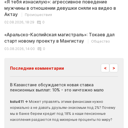
«Я тебя изнасилую»: агрессивное поведение
мужчины в отношении девушки сняли на видео в
Актау
Происшествия
02.08.2026, 18:29
0
«Аральско-Каспийская магистраль»: Токаев дал
старт новому проекту в Мангистау
Общество
03.08.2026, 14:00
0
<
>
Последние комментарии
ия
В Казахстане обсуждается новая ставка
Иноп
пенсионных выплат: 10% - это ничтожно мало
журн
скры
kolu411 →
Может управлять этими финансами нужно
Apma
нормально а не давать друзьям-знакомым под 2%? Почему
прогн
мы в банке берем кредит под 18% а наши пенсионные
накопления раздаются под мизерные проценты по миру?