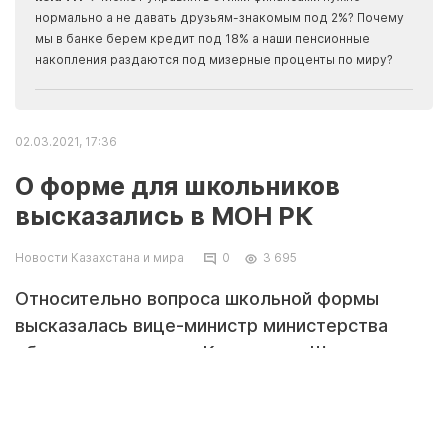
Apma
нормально а не давать друзьям-знакомым под 2%? Почему
прогн
мы в банке берем кредит под 18% а наши пенсионные
накопления раздаются под мизерные проценты по миру?
02.03.2021, 17:36
О форме для школьников
высказались в МОН РК
Новости Казахстана и мира
0
3 695
Относительно вопроса школьной формы
высказалась вице-министр министерства
образования и науки Казахстана Шолпан
Каринова на брифинге в Службе центральных
коммуникаций.