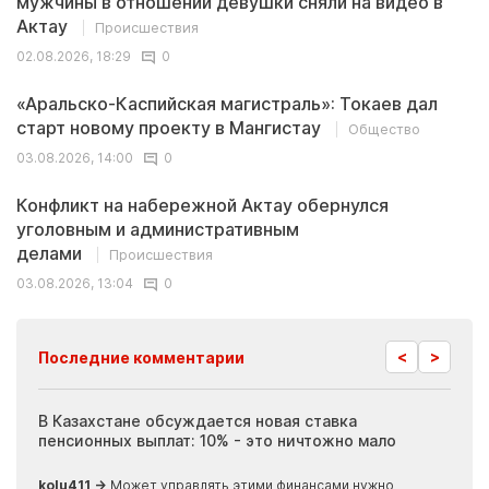
мужчины в отношении девушки сняли на видео в
Актау
Происшествия
02.08.2026, 18:29
0
«Аральско-Каспийская магистраль»: Токаев дал
старт новому проекту в Мангистау
Общество
03.08.2026, 14:00
0
Конфликт на набережной Актау обернулся
уголовным и административным
делами
Происшествия
03.08.2026, 13:04
0
<
>
Последние комментарии
ия
В Казахстане обсуждается новая ставка
Иноп
пенсионных выплат: 10% - это ничтожно мало
журн
скры
kolu411 →
Может управлять этими финансами нужно