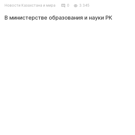
Новости Казахстана и мира
0
3 345
В министерстве образования и науки РК
сообщили, что прием документов в первый
класс стартует 1 апреля и продлится до 1
августа, передает ИА «NewTimes.kz».