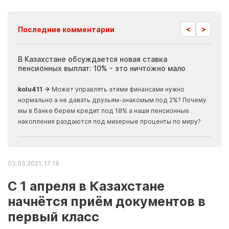
<
>
Последние комментарии
ия
В Казахстане обсуждается новая ставка
Иноп
пенсионных выплат: 10% - это ничтожно мало
журн
скры
kolu411 →
Может управлять этими финансами нужно
Apma
нормально а не давать друзьям-знакомым под 2%? Почему
прогн
мы в банке берем кредит под 18% а наши пенсионные
накопления раздаются под мизерные проценты по миру?
03.03.2021, 17:18
С 1 апреля в Казахстане
начнётся приём документов в
первый класс