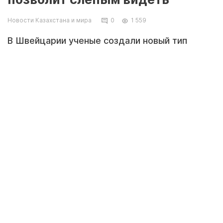
Новости Казахстана и мира
0
1 559
В Швейцарии ученые создали новый тип
киберсетчатки с очень широким полем
зрения. Она умеет распознавать десятки
тысяч пикселей и может вернуть зрение
слепым людям.