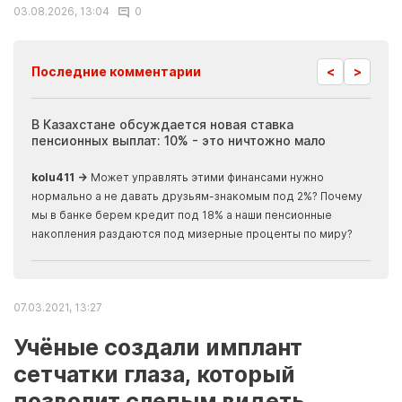
03.08.2026, 13:04
0
<
>
Последние комментарии
ия
В Казахстане обсуждается новая ставка
Иноп
пенсионных выплат: 10% - это ничтожно мало
журн
скры
kolu411 →
Может управлять этими финансами нужно
Apma
нормально а не давать друзьям-знакомым под 2%? Почему
прогн
мы в банке берем кредит под 18% а наши пенсионные
накопления раздаются под мизерные проценты по миру?
07.03.2021, 13:27
Учёные создали имплант
сетчатки глаза, который
позволит слепым видеть