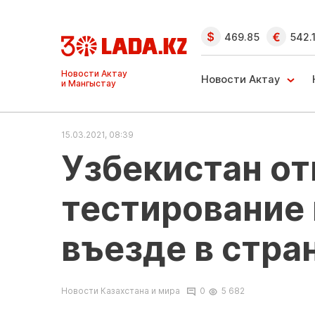
469.85
542.
Ақтау және
Манғыстау
Новости Актау
жаңалықтары
15.03.2021, 08:39
Узбекистан о
тестирование 
въезде в стра
Новости Казахстана и мира
0
5 682