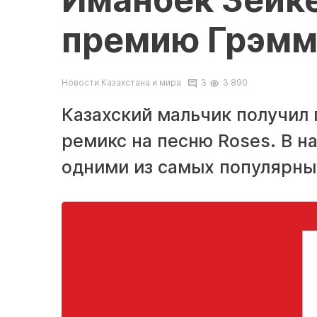
премию Грэм
Новости Казахстана и мира
3
3 890
Казахский мальчик получил
ремикс на песню Roses. В н
одними из самых популярны