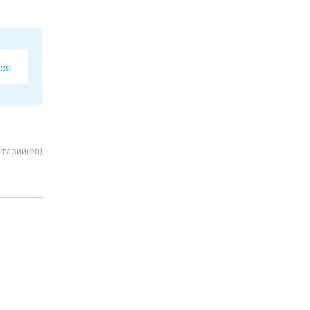
ся
тарий(ев)