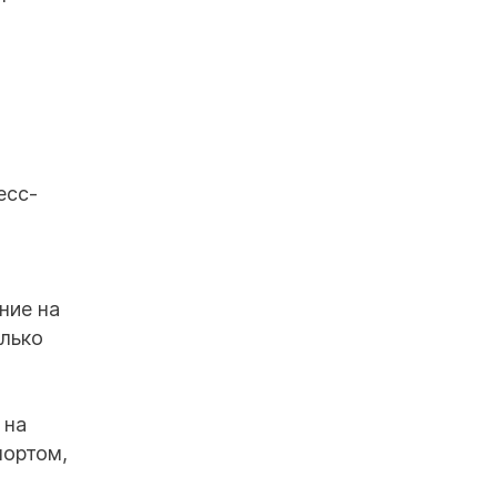
х
есс-
ние на
олько
 на
портом,