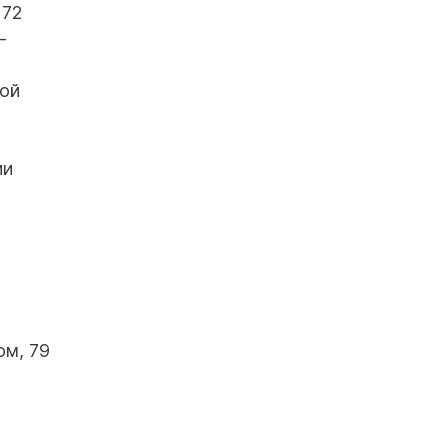
 72
-
кой
ии
ом, 79