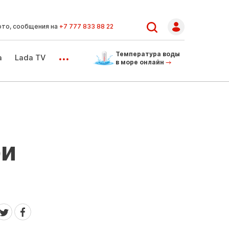
ото, сообщения на
+7 777 833 88 22
...
Температура воды
а
Lada TV
в море онлайн
ри