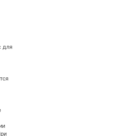
с для
тся
е
ии
При