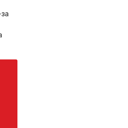
-за
а