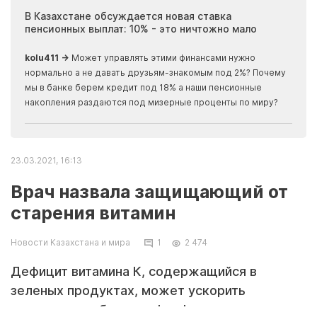
ия
В Казахстане обсуждается новая ставка
Иноп
пенсионных выплат: 10% - это ничтожно мало
журн
скры
kolu411 →
Может управлять этими финансами нужно
Apma
нормально а не давать друзьям-знакомым под 2%? Почему
прогн
мы в банке берем кредит под 18% а наши пенсионные
накопления раздаются под мизерные проценты по миру?
23.03.2021, 16:13
Врач назвала защищающий от
старения витамин
Новости Казахстана и мира
1
2 474
Дефицит витамина К, содержащийся в
зеленых продуктах, может ускорить
старение, сообщает zakon.kz.