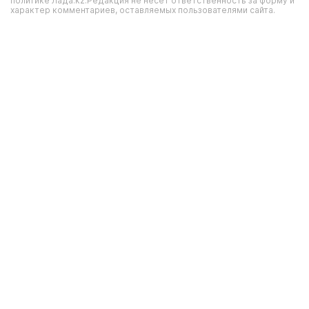
политике Лада.kz.Редакция не несет ответственность за форму и
характер комментариев, оставляемых пользователями сайта.