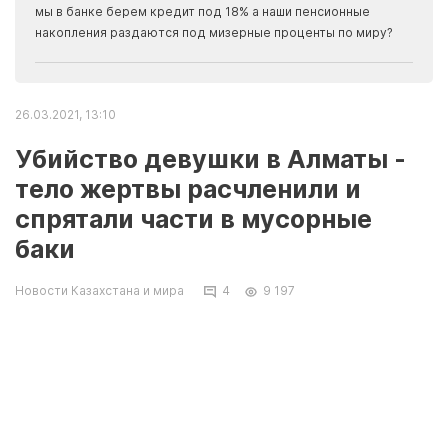
прогн
мы в банке берем кредит под 18% а наши пенсионные
накопления раздаются под мизерные проценты по миру?
26.03.2021, 13:10
Убийство девушки в Алматы -
тело жертвы расчленили и
спрятали части в мусорные
баки
Новости Казахстана и мира
4
9 197
Подозреваемый в убийстве - 28-летний
житель Туркестанской области. В соцсетях
распространяется информация о том, что
Аяжан далеко не первая его жертва. В
полиции рассказали подробности