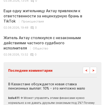
03.08.2026, 13:04
0
Еще одну жительницу Актау привлекли к
ответственности за нецензурную брань в
TikTok
Происшествия
02.08.2026, 19:48
0
Житель Актау столкнулся с незаконными
действиями частного судебного
исполнителя
Общество
02.08.2026, 13:32
0
<
>
Последние комментарии
ия
В Казахстане обсуждается новая ставка
Иноп
пенсионных выплат: 10% - это ничтожно мало
журн
скры
kolu411 →
Может управлять этими финансами нужно
Apma
нормально а не давать друзьям-знакомым под 2%? Почему