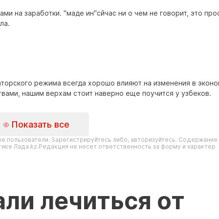
ми на заработки. "маде ин"сйчас ни о чем не говорит, это про
ла.
таторского режима всегда хорошо влияют на изменения в эконо
ствами, нашим верхам стоит наверно еще поучится у узбеков.
Показать все
е пользователи. Зарегистрируйтесь либо, авторизуйтесь. Содержание
ике Лада.kz.Редакция не несет ответственность за форму и характер
ли лечиться от