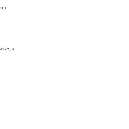
сто
мике, а