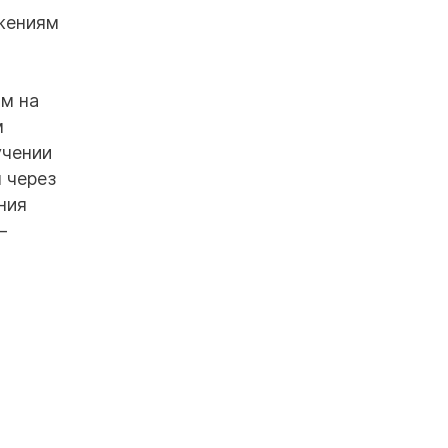
жениям
ом на
м
учении
 через
ния
–