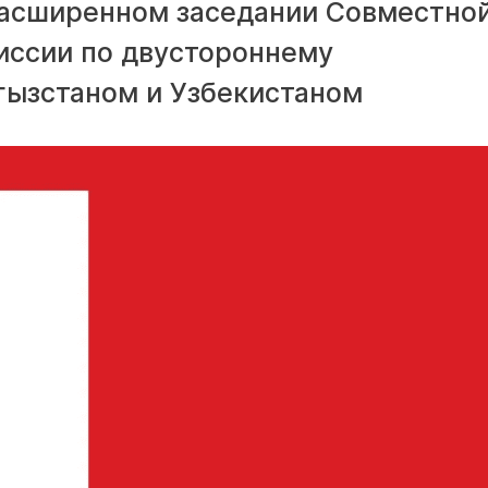
 расширенном заседании Совместно
иссии по двустороннему
гызстаном и Узбекистаном