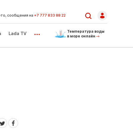
ото, сообщения на
+7 777 833 88 22
...
Температура воды
а
Lada TV
в море онлайн