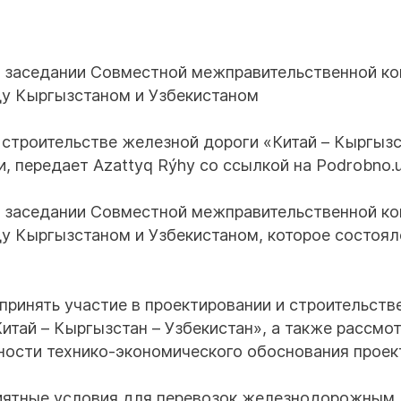
м заседании Совместной межправительственной к
у Кыргызстаном и Узбекистаном
 строительстве железной дороги «Китай – Кыргызс
и, передает Azattyq Rýhy со ссылкой на Podrobno.u
м заседании Совместной межправительственной к
у Кыргызстаном и Узбекистаном, которое состоял
принять участие в проектировании и строительств
итай – Кыргызстан – Узбекистан», а также рассмо
ности технико-экономического обоснования проек
иятные условия для перевозок железнодорожным