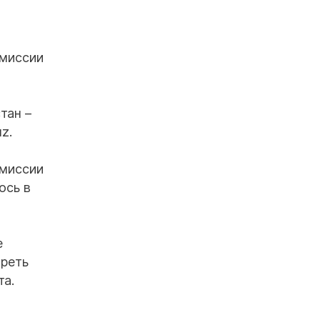
омиссии
тан –
z.
омиссии
ось в
е
треть
та.