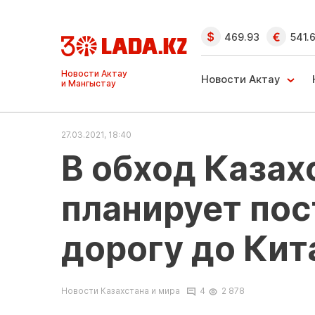
469.93
541.
Ақтау және
Манғыстау
Новости Актау
жаңалықтары
27.03.2021, 18:40
В обход Казах
планирует по
дорогу до Кит
Новости Казахстана и мира
4
2 878