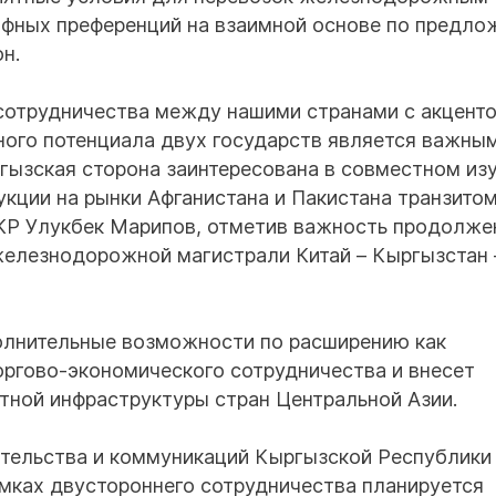
ифных преференций на взаимной основе по предло
н.
сотрудничества между нашими странами с акцент
ного потенциала двух государств является важны
гызская сторона заинтересована в совместном из
кции на рынки Афганистана и Пакистана транзитом
 КР Улукбек Марипов, отметив важность продолже
железнодорожной магистрали Китай – Кыргызстан 
полнительные возможности по расширению как
торгово-экономического сотрудничества и внесет
ртной инфраструктуры стран Центральной Азии.
ительства и коммуникаций Кыргызской Республики
амках двустороннего сотрудничества планируется