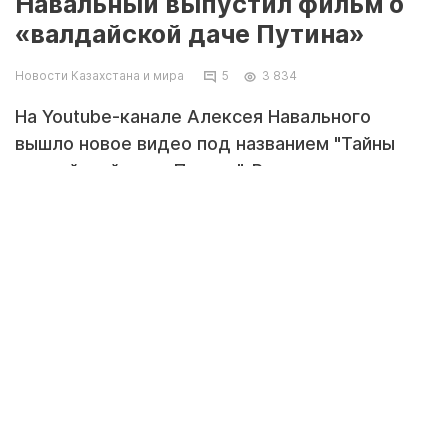
Навальный выпустил фильм о
«валдайской даче Путина»
Новости Казахстана и мира
5
3 834
На Youtube-канале Алексея Навального
вышло новое видео под названием "Тайны
валдайской дачи Путина". Речь в нем идет о
"любимой и, видимо, поэтому самой
секретной" даче президента России на
Валдае площадью в 150 гектаров с
особняком в 3500 квадратных метров,
передает Tengrinews.kz со ссылкой на
Navalny.com
.