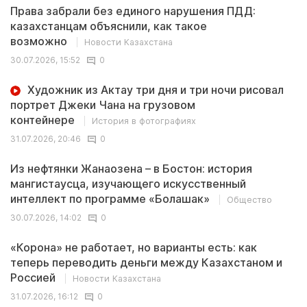
Права забрали без единого нарушения ПДД:
казахстанцам объяснили, как такое
возможно
Новости Казахстана
30.07.2026, 15:52
0
Художник из Актау три дня и три ночи рисовал
портрет Джеки Чана на грузовом
контейнере
История в фотографиях
31.07.2026, 20:46
0
Из нефтянки Жанаозена – в Бостон: история
мангистаусца, изучающего искусственный
интеллект по программе «Болашак»
Общество
30.07.2026, 14:02
0
«Корона» не работает, но варианты есть: как
теперь переводить деньги между Казахстаном и
Россией
Новости Казахстана
31.07.2026, 16:12
0