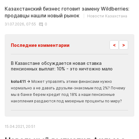
Казахстанский бизнес готовит замену Wildberries:
продавцы нашли новый рынок
Новости Казахстана
31.07.2026, 07:55
0
<
>
Последние комментарии
ия
В Казахстане обсуждается новая ставка
Иноп
пенсионных выплат: 10% - это ничтожно мало
журн
скры
kolu411 →
Может управлять этими финансами нужно
Apma
нормально а не давать друзьям-знакомым под 2%? Почему
прогн
мы в банке берем кредит под 18% а наши пенсионные
накопления раздаются под мизерные проценты по миру?
15.04.2021, 20:51