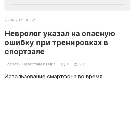
25.04.2021, 18:32
Невролог указал на опасную
ошибку при тренировках в
спортзале
Новости Казахстана и мира
0
2 111
Использование смартфона во время
тренировок в спортзале может привести к
опасным последствиям для позвоночника и
головного мозга. На эту ошибку в интервью
медицинскому изданию «Доктор Питер»
указал врач-невролог-алголог Валерий
Черненко.