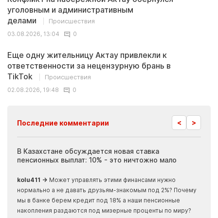
уголовным и административным
делами
Происшествия
03.08.2026, 13:04
0
Еще одну жительницу Актау привлекли к
ответственности за нецензурную брань в
TikTok
Происшествия
02.08.2026, 19:48
0
<
>
Последние комментарии
ия
В Казахстане обсуждается новая ставка
Иноп
пенсионных выплат: 10% - это ничтожно мало
журн
скры
kolu411 →
Может управлять этими финансами нужно
Apma
нормально а не давать друзьям-знакомым под 2%? Почему
прогн
мы в банке берем кредит под 18% а наши пенсионные
накопления раздаются под мизерные проценты по миру?