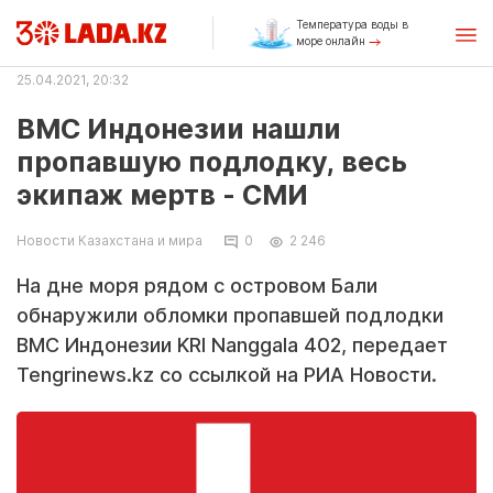
Температура воды в
море онлайн
25.04.2021, 20:32
ВМС Индонезии нашли
пропавшую подлодку, весь
экипаж мертв - СМИ
Новости Казахстана и мира
0
2 246
На дне моря рядом с островом Бали
обнаружили обломки пропавшей подлодки
ВМС Индонезии KRI Nanggala 402, передает
Tengrinews.kz со ссылкой на РИА Новости.