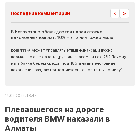
<
>
Последние комментарии
ия
В Казахстане обсуждается новая ставка
Иноп
пенсионных выплат: 10% - это ничтожно мало
журн
скры
kolu411 →
Может управлять этими финансами нужно
Apma
нормально а не давать друзьям-знакомым под 2%? Почему
прогн
мы в банке берем кредит под 18% а наши пенсионные
накопления раздаются под мизерные проценты по миру?
14.02.2022, 18:47
Плевавшегося на дороге
водителя BMW наказали в
Алматы