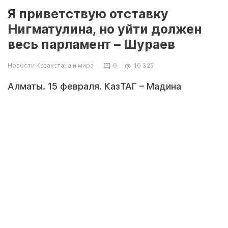
Я приветствую отставку
Нигматулина, но уйти должен
весь парламент – Шураев
Новости Казахстана и мира
6
16 325
Алматы. 15 февраля. КазТАГ – Мадина
Алимханова. Парламент Казахстана должен
уйти в отставку, считает известный
казахстанский журналист, медиаменеджер и
общественный деятель Арман Шураев.