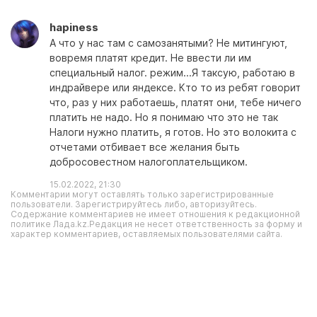
hapiness
А что у нас там с самозанятыми? Не митингуют,
вовремя платят кредит. Не ввести ли им
специальный налог. режим...Я таксую, работаю в
индрайвере или яндексе. Кто то из ребят говорит
что, раз у них работаешь, платят они, тебе ничего
платить не надо. Но я понимаю что это не так
Налоги нужно платить, я готов. Но это волокита с
отчетами отбивает все желания быть
добросовестном налогоплательщиком.
15.02.2022, 21:30
Комментарии могут оставлять только зарегистрированные
пользователи. Зарегистрируйтесь либо, авторизуйтесь.
Содержание комментариев не имеет отношения к редакционной
политике Лада.kz.Редакция не несет ответственность за форму и
характер комментариев, оставляемых пользователями сайта.