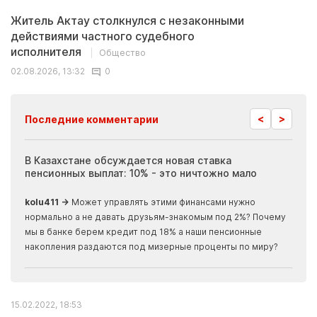
Житель Актау столкнулся с незаконными
действиями частного судебного
исполнителя
Общество
02.08.2026, 13:32
0
<
>
Последние комментарии
ия
В Казахстане обсуждается новая ставка
Иноп
пенсионных выплат: 10% - это ничтожно мало
журн
скры
kolu411 →
Может управлять этими финансами нужно
Apma
нормально а не давать друзьям-знакомым под 2%? Почему
прогн
мы в банке берем кредит под 18% а наши пенсионные
накопления раздаются под мизерные проценты по миру?
15.02.2022, 18:53