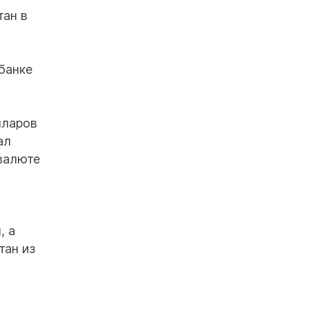
тан в
банке
лларов
ал
 валюте
, а
тан из