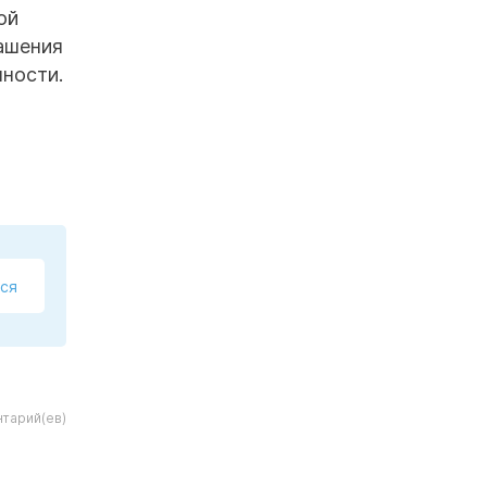
ой
ашения
ности.
ся
тарий(ев)