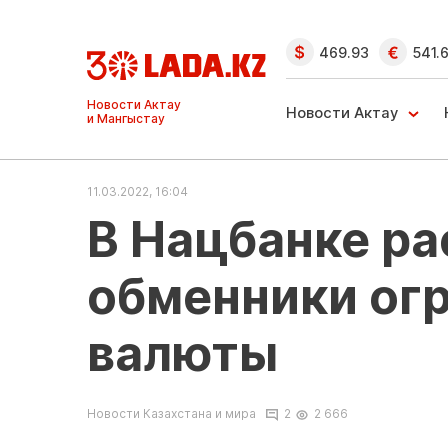
469.93
541.
Ақтау және
Манғыстау
Новости Актау
жаңалықтары
11.03.2022, 16:04
В Нацбанке ра
обменники ог
валюты
Новости Казахстана и мира
2
2 666