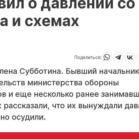
вил о давлении со
а и схемах
Поделиться:
 Алена Субботина. Бывший начальни
ельств министерства обороны
ов и еще несколько ранее занимав
 рассказали, что их вынуждали дав
но осудили.