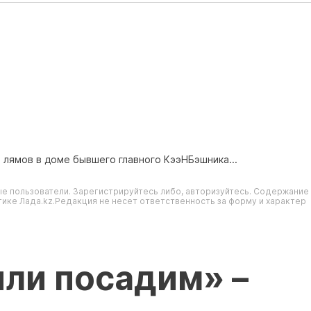
7 лямов в доме бывшего главного КээНБэшника...
е пользователи. Зарегистрируйтесь либо, авторизуйтесь. Содержание
ике Лада.kz.Редакция не несет ответственность за форму и характер
ли посадим» –