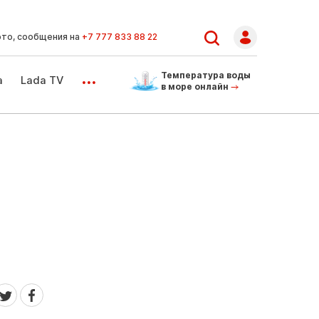
ото, сообщения на
+7 777 833 88 22
...
Температура воды
а
Lada TV
в море онлайн