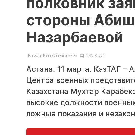
полковник зая
стороны Абиш
Назарбаевой
Новости Казахстана и мира
4
6 581
Астана. 11 марта. КазТАГ –
Центра военных представит
Казахстана Мухтар Карабек
высокие должности военных
ложные показания и незакон