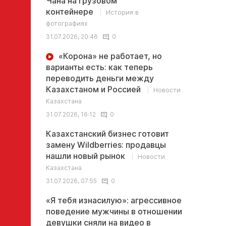
Чана на грузовом
контейнере
История в
фотографиях
31.07.2026, 20:46
0
«Корона» не работает, но
варианты есть: как теперь
переводить деньги между
Казахстаном и Россией
Новости
Казахстана
31.07.2026, 16:12
0
Казахстанский бизнес готовит
замену Wildberries: продавцы
нашли новый рынок
Новости
Казахстана
31.07.2026, 07:55
0
«Я тебя изнасилую»: агрессивное
поведение мужчины в отношении
девушки сняли на видео в