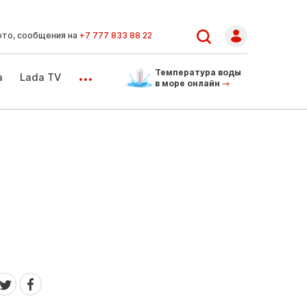
ото, сообщения на
+7 777 833 88 22
...
Температура воды
а
Lada TV
в море онлайн