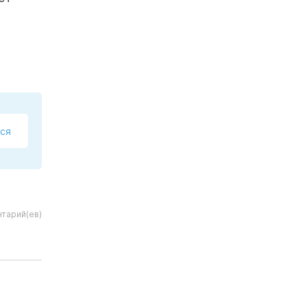
ся
тарий(ев)