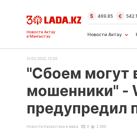
469.85
542.
Ақтау және
Манғыстау
Новости Актау
жаңалықтары
21.03.2022, 12:30
"Сбоем могут 
мошенники" - 
предупредил 
Новости Казахстана и мира
0
2 286