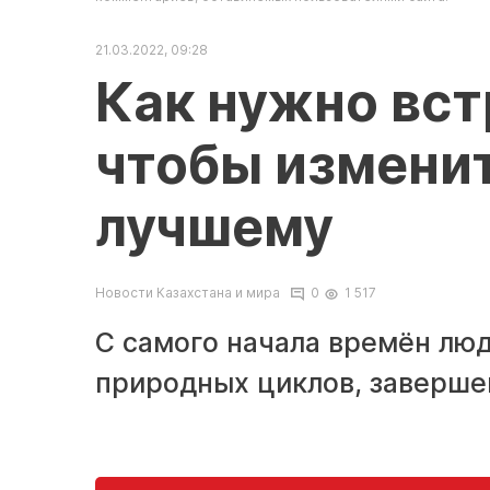
21.03.2022, 09:28
Как нужно вст
чтобы изменит
лучшему
Новости Казахстана и мира
0
1 517
С самого начала времён лю
природных циклов, завершен