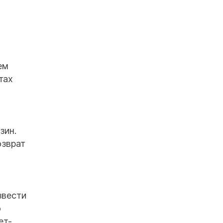
ем
тах
зин.
озврат
звести
ю
ет-