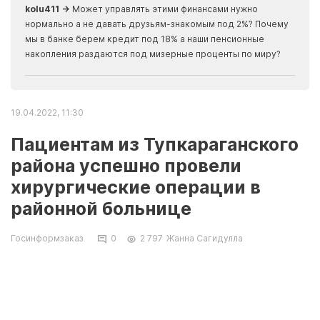
kolu411 →
Может управлять этими финансами нужно
Apma
нормально а не давать друзьям-знакомым под 2%? Почему
прогн
мы в банке берем кредит под 18% а наши пенсионные
накопления раздаются под мизерные проценты по миру?
19.04.2022, 11:30
Пациентам из Тупкараганского
района успешно провели
хирургические операции в
районной больнице
Госинформзаказ
0
2 797
Жанна Сагидулла
В Тупкараганском районе провели четыре
операции пациентам, у которых
диагностировали грыжу, а также острый