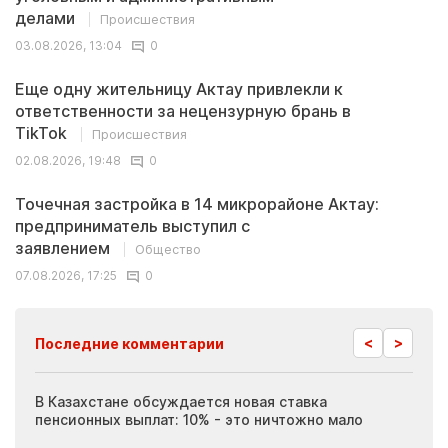
делами
Происшествия
03.08.2026, 13:04
0
Еще одну жительницу Актау привлекли к
ответственности за нецензурную брань в
TikTok
Происшествия
02.08.2026, 19:48
0
Точечная застройка в 14 микрорайоне Актау:
предприниматель выступил с
заявлением
Общество
07.08.2026, 17:25
0
<
>
Последние комментарии
ия
В Казахстане обсуждается новая ставка
Иноп
пенсионных выплат: 10% - это ничтожно мало
журн
скры