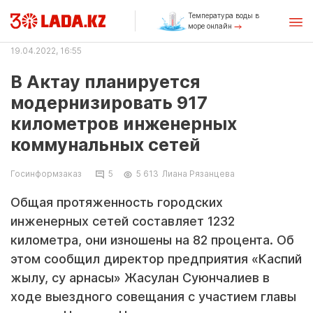
Температура воды в
море онлайн
19.04.2022, 16:55
В Актау планируется
модернизировать 917
километров инженерных
коммунальных сетей
Госинформзаказ
5
5 613
Лиана Рязанцева
Общая протяженность городских
инженерных сетей составляет 1232
километра, они изношены на 82 процента. Об
этом сообщил директор предприятия «Каспий
жылу, су арнасы» Жасулан Суюнчалиев в
ходе выездного совещания с участием главы