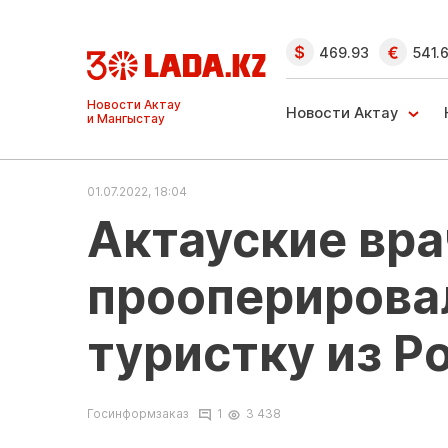
469.93
541.
Ақтау және
Манғыстау
Новости Актау
жаңалықтары
01.07.2022, 18:04
Актауские вр
прооперирова
туристку из Р
Госинформзаказ
1
3 438