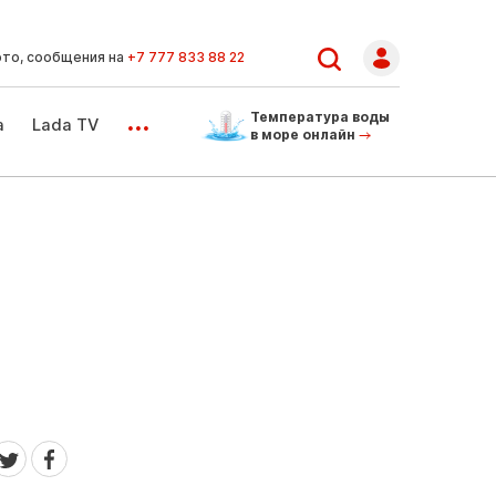
ото, сообщения на
+7 777 833 88 22
...
Температура воды
а
Lada TV
в море онлайн