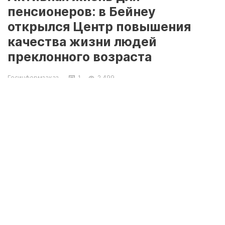
пенсионеров: в Бейнеу
открылся Центр повышения
качества жизни людей
преклонного возраста
Госинформзаказ
1
2 499
На днях в селе Бейнеу впервые открылся
центр повышения качества жизни людей
преклонного возраста, сообщает центр
общественных коммуникаций со ссылкой на
пресс-службу акимата Бейнеуского района.