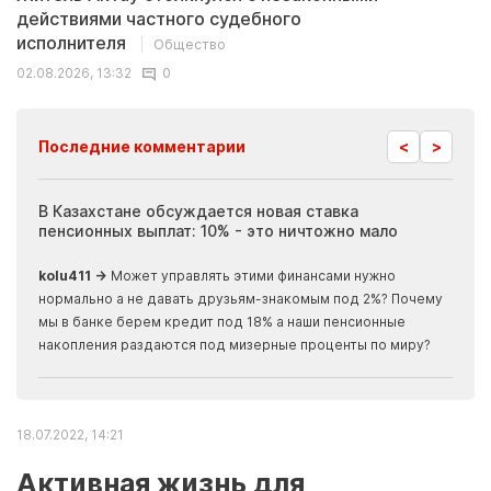
действиями частного судебного
исполнителя
Общество
02.08.2026, 13:32
0
<
>
Последние комментарии
ия
В Казахстане обсуждается новая ставка
Иноп
пенсионных выплат: 10% - это ничтожно мало
журн
скры
kolu411 →
Может управлять этими финансами нужно
Apma
нормально а не давать друзьям-знакомым под 2%? Почему
прогн
мы в банке берем кредит под 18% а наши пенсионные
накопления раздаются под мизерные проценты по миру?
18.07.2022, 14:21
Активная жизнь для