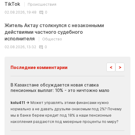
TikTok
Происшествия
02.08.2026, 19:48
0
Житель Актау столкнулся с незаконными
действиями частного судебного
исполнителя
Общество
02.08.2026, 13:32
0
<
>
Последние комментарии
ия
В Казахстане обсуждается новая ставка
Иноп
пенсионных выплат: 10% - это ничтожно мало
журн
скры
kolu411 →
Может управлять этими финансами нужно
Apma
нормально а не давать друзьям-знакомым под 2%? Почему
прогн
мы в банке берем кредит под 18% а наши пенсионные
накопления раздаются под мизерные проценты по миру?