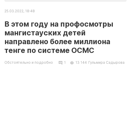
25.03.2022, 18:48
В этом году на профосмотры
мангистауских детей
направлено более миллиона
тенге по системе ОСМС
Обстоятельно и подробно
1
13 144
Гульмира Садырова
В Мангистауском филиале фонда социального
медицинского страхования рассказали о том,
какие профилактические осмотры
предусмотрены для детей области.