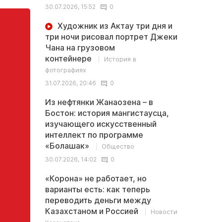
30.07.2026, 15:52
0
Художник из Актау три дня и
три ночи рисовал портрет Джеки
Чана на грузовом
контейнере
История в
фотографиях
31.07.2026, 20:46
0
Из нефтянки Жанаозена – в
Бостон: история мангистаусца,
изучающего искусственный
интеллект по программе
«Болашак»
Общество
30.07.2026, 14:02
0
«Корона» не работает, но
варианты есть: как теперь
переводить деньги между
Казахстаном и Россией
Новости