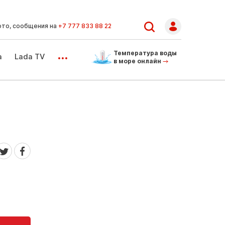
ото, сообщения на
+7 777 833 88 22
...
Температура воды
а
Lada TV
в море онлайн