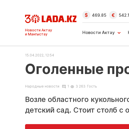
469.85
542.
Новости Актау
Новости Актау
и Мангыстау
15.04.2022, 12:54
Оголенные пр
Народные новости
1
3 263
Гость
Возле областного кукольного
детский сад. Стоит столб с