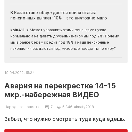
ия
В Казахстане обсуждается новая ставка
Иноп
пенсионных выплат: 10% - это ничтожно мало
журн
скры
kolu411 →
Может управлять этими финансами нужно
Apma
нормально а не давать друзьям-знакомым под 2%? Почему
прогн
мы в банке берем кредит под 18% а наши пенсионные
накопления раздаются под мизерные проценты по миру?
19.04.2022, 15:34
Авария на перекрестке 14-15
мкр.-набережная ВИДЕО
Народные новости
7
5 346
almaty2018
Забыл, что нужно смотреть туда куда едешь.