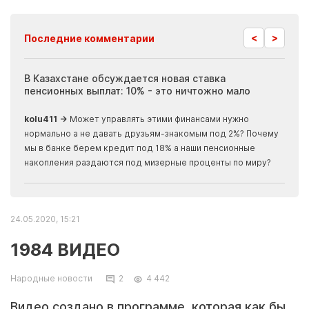
<
>
Последние комментарии
ия
В Казахстане обсуждается новая ставка
Иноп
пенсионных выплат: 10% - это ничтожно мало
журн
скры
kolu411 →
Может управлять этими финансами нужно
Apma
нормально а не давать друзьям-знакомым под 2%? Почему
прогн
мы в банке берем кредит под 18% а наши пенсионные
накопления раздаются под мизерные проценты по миру?
24.05.2020, 15:21
1984 ВИДЕО
Народные новости
2
4 442
Видео создано в программе, которая как бы