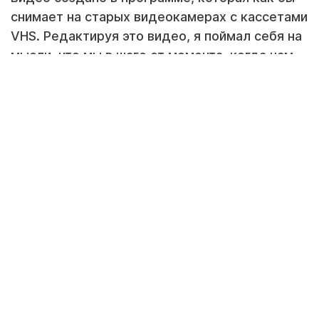
снимает на старых видеокамерах с кассетами
VHS. Редактируя это видео, я поймал себя на
мысли, что мы в шаге от момента, когда нам
начнут "записывать" ложные воспоминания,
как в фантастических фильмах. ))))
А как вы думаете?"