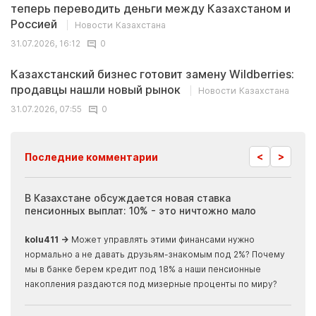
теперь переводить деньги между Казахстаном и
Россией
Новости Казахстана
31.07.2026, 16:12
0
Казахстанский бизнес готовит замену Wildberries:
продавцы нашли новый рынок
Новости Казахстана
31.07.2026, 07:55
0
<
>
Последние комментарии
ия
В Казахстане обсуждается новая ставка
Иноп
пенсионных выплат: 10% - это ничтожно мало
журн
скры
kolu411 →
Может управлять этими финансами нужно
Apma
нормально а не давать друзьям-знакомым под 2%? Почему
прогн
мы в банке берем кредит под 18% а наши пенсионные
накопления раздаются под мизерные проценты по миру?