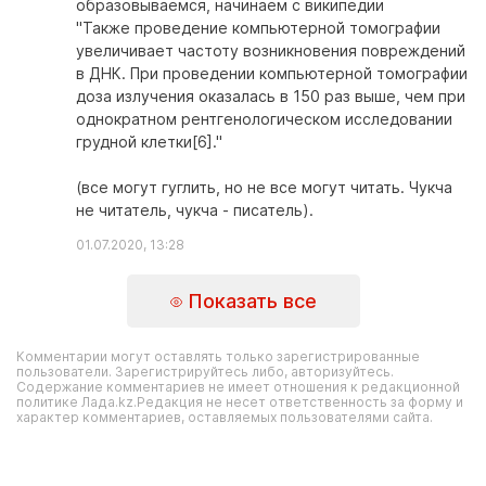
образовываемся, начинаем с википедии
"Также проведение компьютерной томографии
увеличивает частоту возникновения повреждений
в ДНК. При проведении компьютерной томографии
доза излучения оказалась в 150 раз выше, чем при
однократном рентгенологическом исследовании
грудной клетки[6]."
(все могут гуглить, но не все могут читать. Чукча
не читатель, чукча - писатель).
01.07.2020, 13:28
Показать все
Комментарии могут оставлять только зарегистрированные
пользователи. Зарегистрируйтесь либо, авторизуйтесь.
Содержание комментариев не имеет отношения к редакционной
политике Лада.kz.Редакция не несет ответственность за форму и
характер комментариев, оставляемых пользователями сайта.