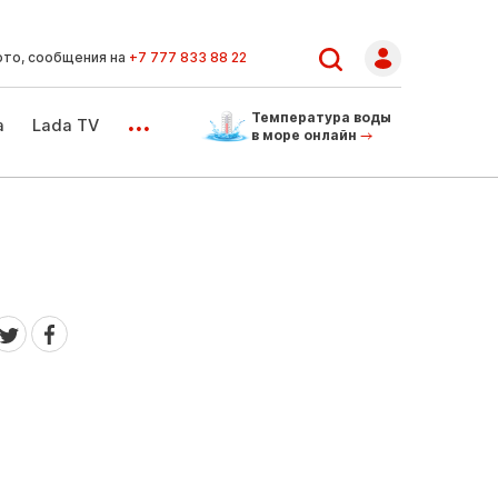
ото, сообщения на
+7 777 833 88 22
...
Температура воды
а
Lada TV
в море онлайн