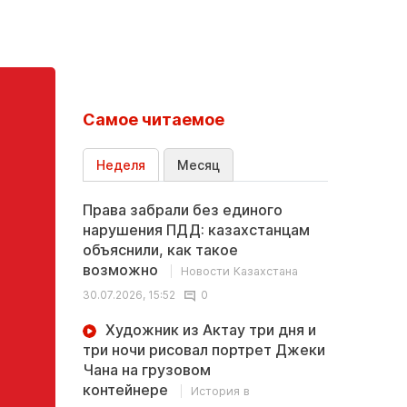
Самое читаемое
Неделя
Месяц
Права забрали без единого
нарушения ПДД: казахстанцам
объяснили, как такое
возможно
Новости Казахстана
30.07.2026, 15:52
0
Художник из Актау три дня и
три ночи рисовал портрет Джеки
Чана на грузовом
контейнере
История в