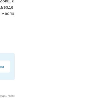
23кв, а
дъезде
в месяц
ся
тарий(ев)