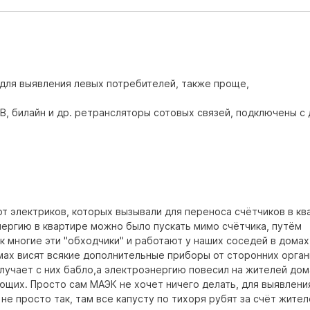
 для выявления левых потребителей, также проще,
В, билайн и др. ретрансляторы сотовых связей, подключены с 
 от электриков, которых вызывали для переноса счётчиков в кв
энергию в квартире можно было пускать мимо счётчика, путём
 многие эти "обходчики" и работают у наших соседей в домах
омах висят всякие дополнительные приборы от сторонних орган
получает с них бабло,а электроэнергию повесил на жителей дом
ющих. Просто сам МАЭК не хочет ничего делать, для выявлени
не просто так, там все капусту по тихоря рубят за счёт жител