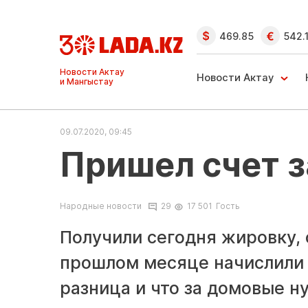
469.85
542.
Ақтау және
Манғыстау
Новости Актау
жаңалықтары
09.07.2020, 09:45
Пришел счет з
Народные новости
29
17 501
Гость
Получили сегодня жировку, 
прошлом месяце начислили 2
разница и что за домовые н