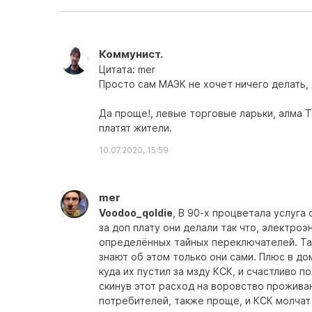
Коммунист.
Цитата: mer
Просто сам МАЭК не хочет ничего делать,
Да проще!, левые торговые ларьки, алма Т
платят жители.
10.07.2020, 15:59
mer
Voodoo_qoldie
, В 90-х процветала услуга
за доп плату они делали так что, электро
определённых тайных переключателей. Так
знают об этом только они сами. Плюс в д
куда их пустил за мзду КСК, и счастливо 
скинув этот расход на воровство прожива
потребителей, также проще, и КСК молчат 