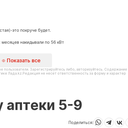
устая)-это покруче будет.
их месяцев накидывали по 56 кВт
Показать все
е пользователи. Зарегистрируйтесь либо, авторизуйтесь. Содержание
ике Лада.kz.Редакция не несет ответственность за форму и характер
 аптеки 5-9
Поделиться: