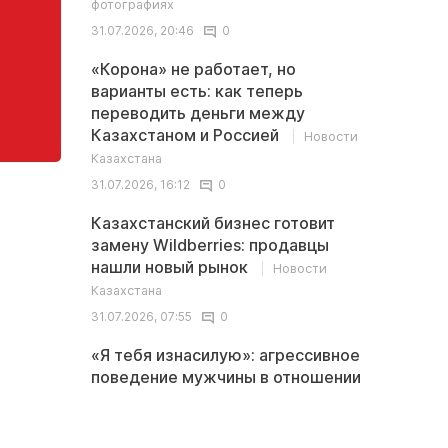
фотографиях
31.07.2026, 20:46
0
«Корона» не работает, но
варианты есть: как теперь
переводить деньги между
Казахстаном и Россией
Новости
Казахстана
31.07.2026, 16:12
0
Казахстанский бизнес готовит
замену Wildberries: продавцы
нашли новый рынок
Новости
Казахстана
31.07.2026, 07:55
0
«Я тебя изнасилую»: агрессивное
поведение мужчины в отношении
девушки сняли на видео в
Актау
Происшествия