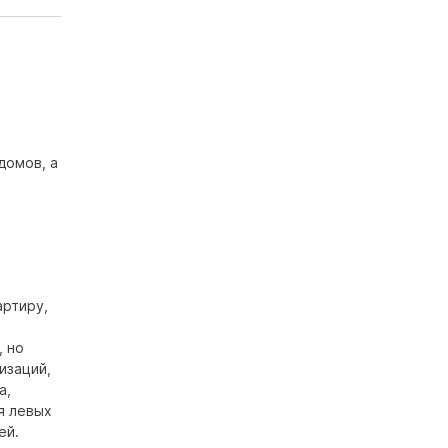
домов, а
артиру,
, но
изаций,
а,
я левых
ей.