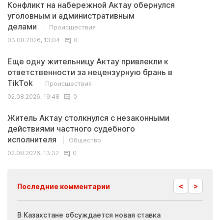
Конфликт на набережной Актау обернулся
уголовным и административным
делами
Происшествия
03.08.2026, 13:04
0
Еще одну жительницу Актау привлекли к
ответственности за нецензурную брань в
TikTok
Происшествия
02.08.2026, 19:48
0
Житель Актау столкнулся с незаконными
действиями частного судебного
исполнителя
Общество
02.08.2026, 13:32
0
<
>
Последние комментарии
ия
В Казахстане обсуждается новая ставка
Иноп