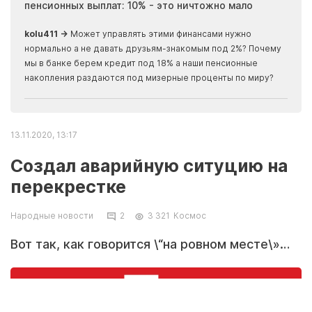
пенсионных выплат: 10% - это ничтожно мало
журн
скры
kolu411 →
Может управлять этими финансами нужно
Apma
нормально а не давать друзьям-знакомым под 2%? Почему
прогн
мы в банке берем кредит под 18% а наши пенсионные
накопления раздаются под мизерные проценты по миру?
13.11.2020, 13:17
Создал аварийную ситуцию на
перекрестке
Народные новости
2
3 321
Космос
Вот так, как говорится \“на ровном месте\»…