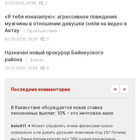
31.07.2026, 07:55
0
«Я тебя изнасилую»: агрессивное поведение
мужчины в отношении девушки сняли на видео в
Актау
Происшествия
02.08.2026, 18:29
0
Назначен новый прокурор Бейнеуского
района
Власть
30.07.2026, 19:04
0
<
>
Последние комментарии
ия
В Казахстане обсуждается новая ставка
Иноп
пенсионных выплат: 10% - это ничтожно мало
журн
скры
kolu411 →
Может управлять этими финансами нужно
Apma
нормально а не давать друзьям-знакомым под 2%? Почему
прогн
мы в банке берем кредит под 18% а наши пенсионные