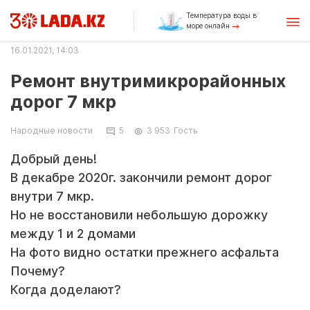
Температура воды в
море онлайн
16.01.2021, 14:03
Ремонт внутримикрорайонных
дорог 7 мкр
Народные новости
5
3 953
Гость
Добрый день!
В декабре 2020г. закончили ремонт дорог
внутри 7 мкр.
Но не восстановили небольшую дорожку
между 1 и 2 домами
На фото видно остатки прежнего асфальта
Почему?
Когда доделают?