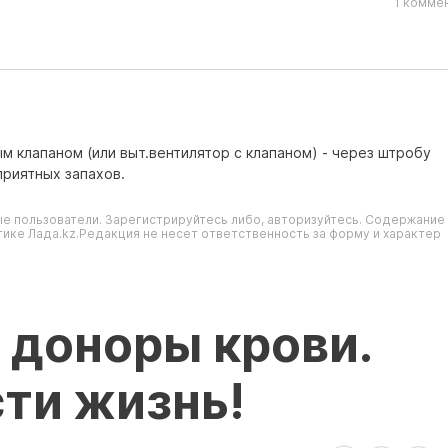
1 комме
м клапаном (или выт.вентилятор с клапаном) - через штробу
риятных запахов.
е пользователи. Зарегистрируйтесь либо, авторизуйтесь. Содержание
ике Лада.kz.Редакция не несет ответственность за форму и характер
 доноры крови.
ти жизнь!