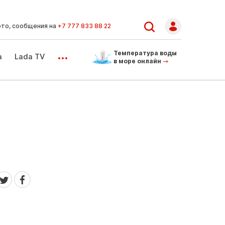
ото, сообщения на
+7 777 833 88 22
...
Температура воды
а
Lada TV
в море онлайн