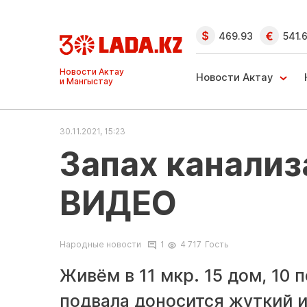
469.93
541.
Ақтау және
Манғыстау
Новости Актау
жаңалықтары
30.11.2021, 15:23
Запах канализ
ВИДЕО
Народные новости
1
4 717
Гость
Живём в 11 мкр. 15 дом, 10 
подвала доносится жуткий и