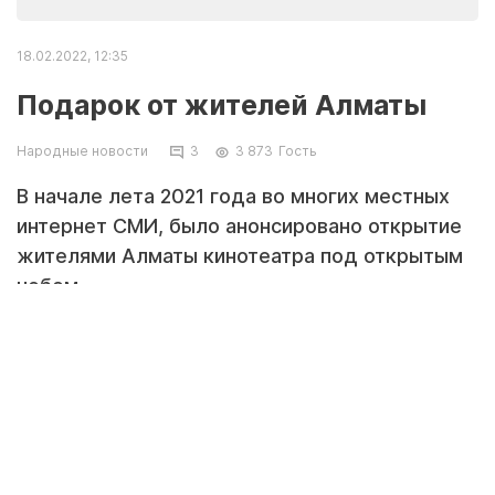
18.02.2022, 12:35
Подарок от жителей Алматы
Народные новости
3
3 873
Гость
В начале лета 2021 года во многих местных
интернет СМИ, было анонсировано открытие
жителями Алматы кинотеатра под открытым
небом
Прошло лето, жители Алматы заработав
деньги с минимальными вложениями,
вернулись обратно к себе домой, оставив
местным такую красоту.
Прошло больше полугода, почему это
безобразие не убрали до сих пор и не вернули