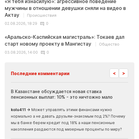
«Я тебя изнасилую»: агрессивное поведение
мужчины в отношении девушки сняли на видео в
Актау
Происшествия
02.08.2026, 18:29
0
«Аральско-Каспийская магистраль»: Токаев дал
старт новому проекту в Мангистау
Общество
03.08.2026, 14:00
0
<
>
Последние комментарии
ия
В Казахстане обсуждается новая ставка
Иноп
пенсионных выплат: 10% - это ничтожно мало
журн
скры
kolu411 →
Может управлять этими финансами нужно
Apma
нормально а не давать друзьям-знакомым под 2%? Почему
прогн
мы в банке берем кредит под 18% а наши пенсионные
накопления раздаются под мизерные проценты по миру?