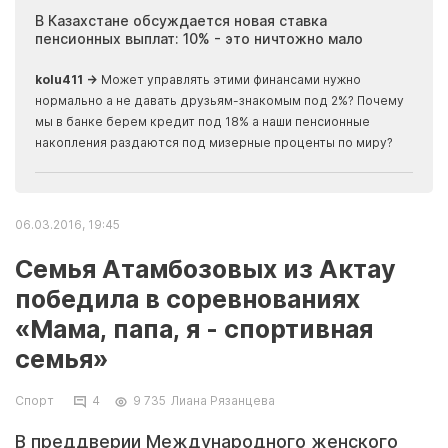
ия
В Казахстане обсуждается новая ставка
Иноп
пенсионных выплат: 10% - это ничтожно мало
журн
скры
kolu411 →
Может управлять этими финансами нужно
Apma
нормально а не давать друзьям-знакомым под 2%? Почему
прогн
мы в банке берем кредит под 18% а наши пенсионные
накопления раздаются под мизерные проценты по миру?
06.03.2016, 19:45
Семья Атамбозовых из Актау
победила в соревнованиях
«Мама, папа, я - спортивная
семья»
Спорт
4
9 735
Лиана Рязанцева
В преддверии Международного женского