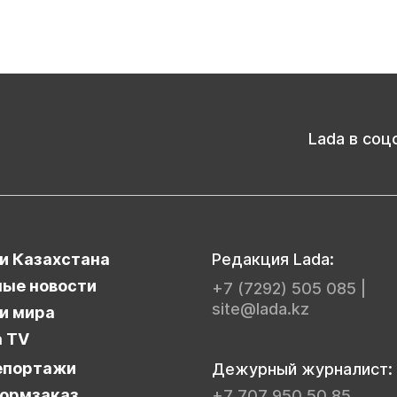
Lada в соц
и Казахстана
Редакция Lada:
ые новости
+7 (7292) 505 085
|
site@lada.kz
и мира
a TV
епортажи
Дежурный журналист:
ормзаказ
+7 707 950 50 85