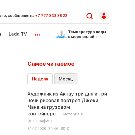
ото, сообщения на
+7 777 833 88 22
...
Температура воды
а
Lada TV
в море онлайн
Самое читаемое
Неделя
Месяц
Художник из Актау три дня и три
ночи рисовал портрет Джеки
Чана на грузовом
контейнере
История в
фотографиях
31.07.2026, 20:46
0