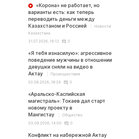
«Корона» не работает, но
варианты есть: как теперь
переводить деньги между
Казахстаном и Россией
Новости
Казахстана
31.07.2026, 16:12
0
«Я тебя изнасилую»: агрессивное
поведение мужчины в отношении
девушки сняли на видео в
Актау
Происшествия
02.08.2026, 18:29
0
«Аральско-Каспийская
магистраль»: Токаев дал старт
новому проекту в
Мангистау
Общество
03.08.2026, 14:00
0
Конфликт на набережной Актау