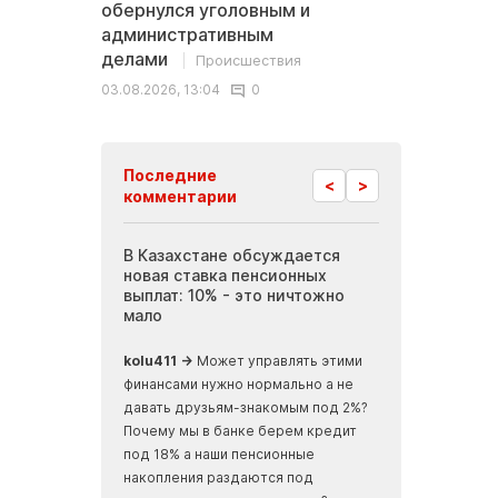
обернулся уголовным и
административным
делами
Происшествия
03.08.2026, 13:04
0
Последние
<
>
комментарии
 Актау требуют
В Казахстане обсуждается
Инопланетные
 вакансий в
новая ставка пенсионных
Мангистау: бр
иятиях
выплат: 10% - это ничтожно
журналисты п
мало
земли, скрыва
океаном
ализм, ничего не
kolu411 →
Может управлять этими
Apmaxa →
всё ч
финансами нужно нормально а не
места отъезда...
давать друзьям-знакомым под 2%?
мусорные баки...
Почему мы в банке берем кредит
скалах...
под 18% а наши пенсионные
накопления раздаются под