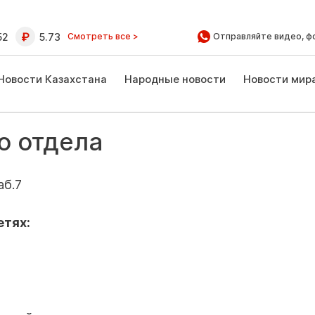
52
5.73
Смотреть все >
Отправляйте видео, ф
Новости Казахстана
Народные новости
Новости мир
о отдела
аб.7
етях: