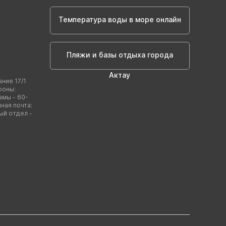
Температура воды в море онлайн
Пляжи и базы отдыха города
Актау
ание 17/1
фоны:
амы - 60-
нная почта:
ый отдел -