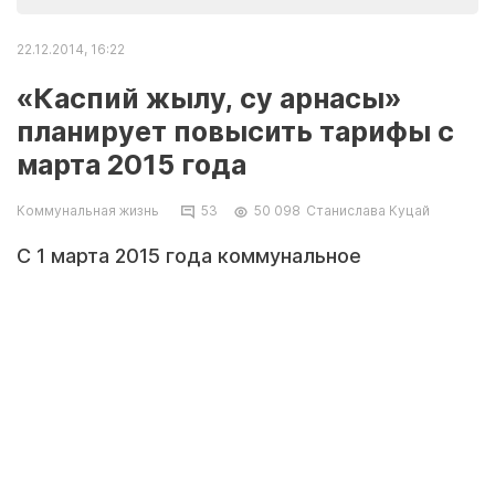
22.12.2014, 16:22
«Каспий жылу, су арнасы»
планирует повысить тарифы с
марта 2015 года
Коммунальная жизнь
53
50 098
Станислава Куцай
С 1 марта 2015 года коммунальное
предприятие «Каспий жылу, су арнасы»
планирует повысить тарифы в среднем на
106%. Ожидается, что тарифы по
транспортировке питьевой воды вырастут с
49,89 тенге до 114,61 тенге (на 129,7%),
технической — с 30,42 тенге до 92,92 тенге
(на 205,4%), горячей — с 49,09 тенге до
148,50 тенге (на 202,5%), за водоотведение