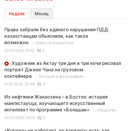
Неделя
Месяц
Права забрали без единого нарушения ПДД:
казахстанцам объяснили, как такое
возможно
Новости Казахстана
30.07.2026, 15:52
0
Художник из Актау три дня и три ночи рисовал
портрет Джеки Чана на грузовом
контейнере
История в фотографиях
31.07.2026, 20:46
0
Из нефтянки Жанаозена – в Бостон: история
мангистаусца, изучающего искусственный
интеллект по программе «Болашак»
Общество
30.07.2026, 14:02
0
«Корона» не работает, но варианты есть: как