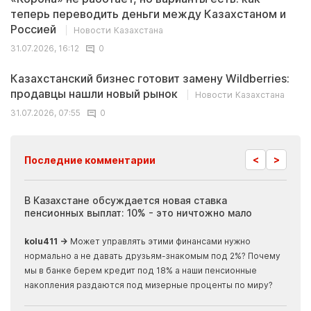
теперь переводить деньги между Казахстаном и
Россией
Новости Казахстана
31.07.2026, 16:12
0
Казахстанский бизнес готовит замену Wildberries:
продавцы нашли новый рынок
Новости Казахстана
31.07.2026, 07:55
0
<
>
Последние комментарии
ия
В Казахстане обсуждается новая ставка
Иноп
пенсионных выплат: 10% - это ничтожно мало
журн
скры
kolu411 →
Может управлять этими финансами нужно
Apma
нормально а не давать друзьям-знакомым под 2%? Почему
прогн
мы в банке берем кредит под 18% а наши пенсионные
накопления раздаются под мизерные проценты по миру?