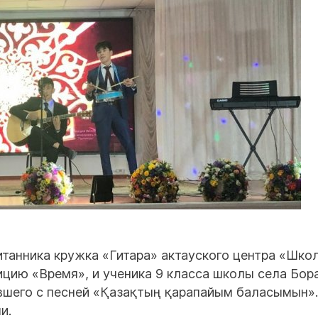
танника кружка «Гитара» актауского центра «Шко
ицию «Время», и ученика 9 класса школы села Бор
ившего с песней «Қазақтың қарапайым баласымын».
и.