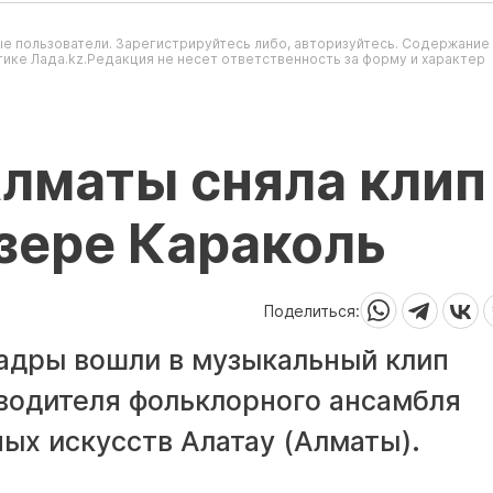
е пользователи. Зарегистрируйтесь либо, авторизуйтесь. Содержание
ике Лада.kz.Редакция не несет ответственность за форму и характер
лматы сняла клип
зере Караколь
Поделиться:
кадры вошли в музыкальный клип
водителя фольклорного ансамбля
ых искусств Алатау (Алматы).