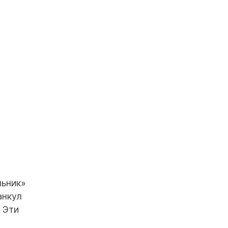
льник»
анкул
 Эти