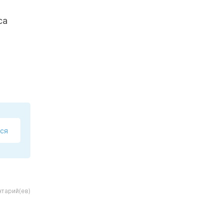
са
ся
тарий(ев)