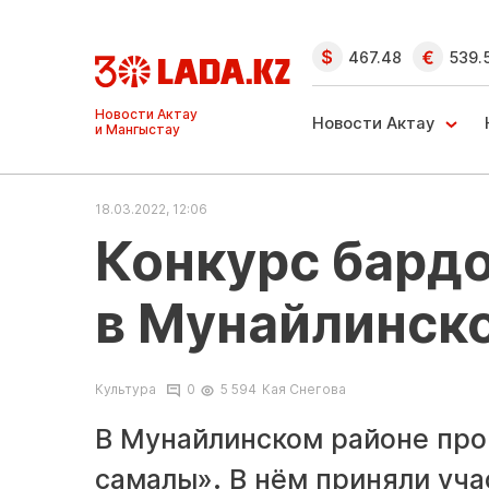
467.48
539.
Ақтау және
Манғыстау
Новости Актау
жаңалықтары
18.03.2022, 12:06
Конкурс бард
в Мунайлинск
Культура
0
5 594
Кая Снегова
В Мунайлинском районе про
самалы». В нём приняли учас