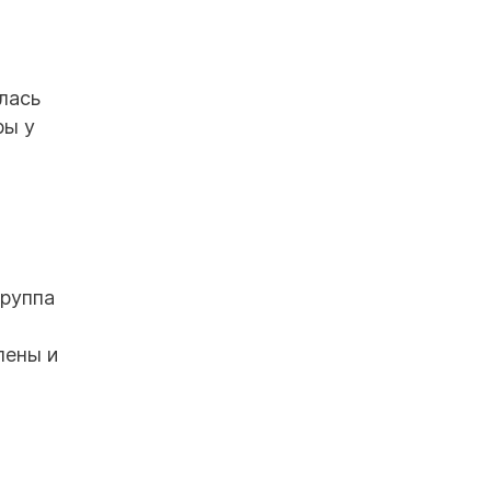
лась
ры у
Группа
лены и