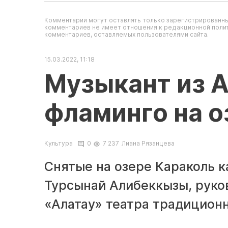
Комментарии могут оставлять только зарегистрированны
комментариев не имеет отношения к редакционной полит
комментариев, оставляемых пользователями сайта.
15.03.2022, 11:18
Музыкант из А
фламинго на о
Культура
0
7 237
Лиана Рязанцева
Снятые на озере Караколь 
Турсынай Алибеккызы, руко
«Алатау» театра традиционн