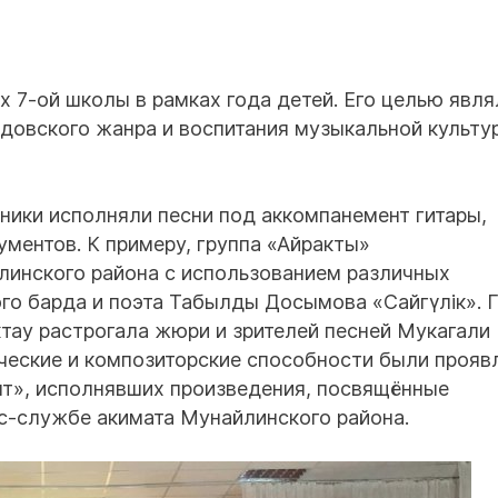
х 7-ой школы в рамках года детей. Его целью явля
рдовского жанра и воспитания музыкальной культу
ники исполняли песни под аккомпанемент гитары,
ументов. К примеру, группа «Айракты»
инского района с использованием различных
го барда и поэта Табылды Досымова «Сайгүлік». 
ау растрогала жюри и зрителей песней Мукагали
ческие и композиторские способности были прояв
нт», исполнявших произведения, посвящённые
сс-службе акимата Мунайлинского района.