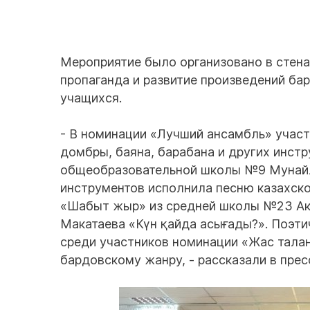
Мероприятие было организовано в стена
пропаганда и развитие произведений ба
учащихся.
- В номинации «Лучший ансамбль» участ
домбры, баяна, барабана и других инстр
общеобразовательной школы №9 Мунайл
инструментов исполнила песню казахско
«Шабыт жыр» из средней школы №23 Акт
Макатаева «Күн қайда асығады?». Поэти
среди участников номинации «Жас тала
бардовскому жанру, - рассказали в пре