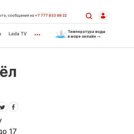
ото, сообщения на
+7 777 833 88 22
...
Температура воды
а
Lada TV
в море онлайн
шёл
у
до 17