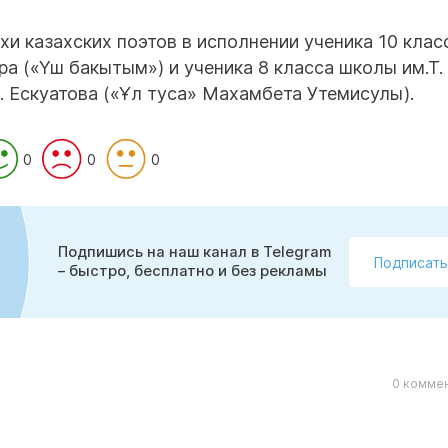
и казахских поэтов в исполнении ученика 10 клас
а («Үш бакытым») и ученика 8 класса школы им.Т.
 Ескуатова («Ұл туса» Махамбета Утемисулы).
0
0
0
Подпишись на наш канал в Telegram
Подписать
– быстро, бесплатно и без рекламы
0 коммен