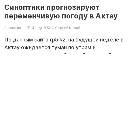
Синоптики прогнозируют
переменчивую погоду в Актау
Экология
4
8 534
Сергей Кораблев
По данным сайта rp5.kz, на будущей неделе в
Актау ожидается туман по утрам и
переменчивая погода. Сильный ливневый
дождь прогнозируют 7 мая.