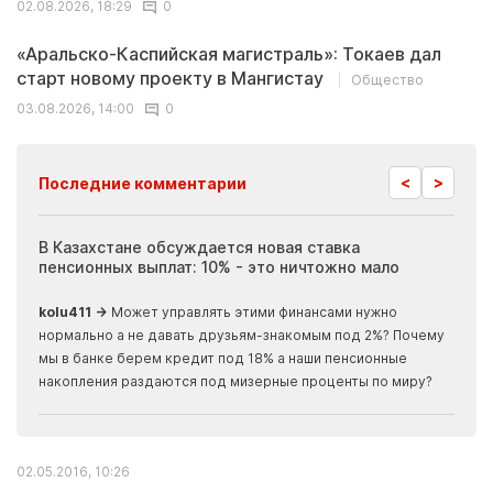
02.08.2026, 18:29
0
«Аральско-Каспийская магистраль»: Токаев дал
старт новому проекту в Мангистау
Общество
03.08.2026, 14:00
0
<
>
Последние комментарии
ия
В Казахстане обсуждается новая ставка
Иноп
пенсионных выплат: 10% - это ничтожно мало
журн
скры
kolu411 →
Может управлять этими финансами нужно
Apma
нормально а не давать друзьям-знакомым под 2%? Почему
прогн
мы в банке берем кредит под 18% а наши пенсионные
накопления раздаются под мизерные проценты по миру?
02.05.2016, 10:26