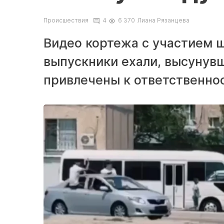
Происшествия
4
6 370
Лиана Рязанцева
Видео кортежа с участием ш
выпускники ехали, высунувш
привлечены к ответственнос