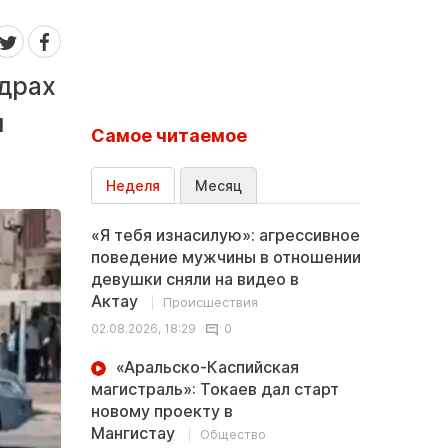
адрах
и
Самое читаемое
Неделя
Месяц
«Я тебя изнасилую»: агрессивное
поведение мужчины в отношении
девушки сняли на видео в
Актау
Происшествия
02.08.2026, 18:29
0
«Аральско-Каспийская
магистраль»: Токаев дал старт
новому проекту в
Мангистау
Общество