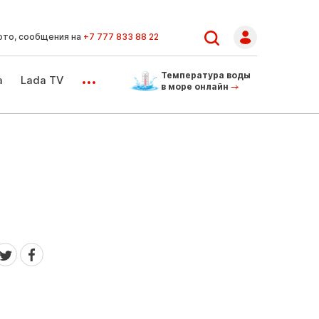
ото, сообщения на
+7 777 833 88 22
...
Температура воды
а
Lada TV
в море онлайн