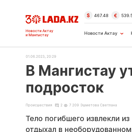
467.48
539.
Ақтау және
Манғыстау
Новости Актау
жаңалықтары
01.06.2023, 20:29
В Мангистау у
подросток
Происшествия
2
7 209
Эшметова Светлана
Тело погибшего извлекли из
отдыхал в необорудованном