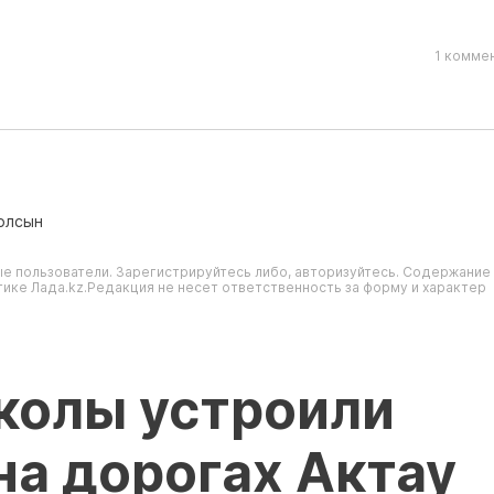
1 комме
олсын
е пользователи. Зарегистрируйтесь либо, авторизуйтесь. Содержание
ике Лада.kz.Редакция не несет ответственность за форму и характер
колы устроили
на дорогах Актау