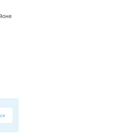
айоне
ся